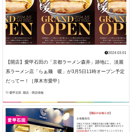
2024.03.01
【開店】愛甲石田の「京都ラーメン森井」跡地に、淡麗
系ラーメン店「らぁ麺 暖」が3月5日11時オープン予定
だってー！［厚木市愛甲］
愛甲石田
,
開店・閉店情報