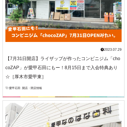
2023.07.29
【7月31日開店】ライザップが作ったコンビニジム「cho
coZAP」が愛甲石田にもー！8月15日まで入会特典あり
☆［厚木市愛甲東］
愛甲石田
,
開店・閉店情報