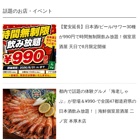
話題のお店・イベント
【驚安延長】日本酒/ビール/サワー30種
が990円で時間無制限飲み放題！個室居
酒屋 天日で8月限定開催
都内で話題の体験グルメ「海老しゃ
ぶ」が登場＆¥990-で全国47都道府県の
日本酒飲み放題！｜海鮮個室居酒屋 二
ノ宮 本厚木店