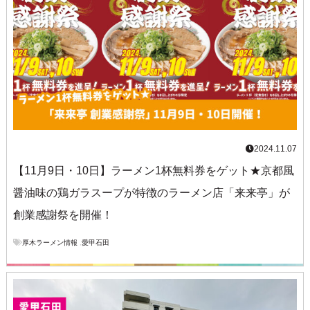
2024.11.07
【11月9日・10日】ラーメン1杯無料券をゲット★京都風
醤油味の鶏ガラスープが特徴のラーメン店「来来亭」が
創業感謝祭を開催！
厚木ラーメン情報
,
愛甲石田