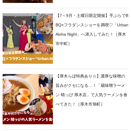
【7～9月・土曜日限定開催】手ぶらでB
BQ×フラダンスショーを満喫♡「Urban
Aloha Night」へ潜入してみた！［厚木
市中町］
【厚木らぼ特典あり☆】濃厚な味噌の
旨みがクセになる…！「蔵味噌ラーメ
ン 晴っぴ 厚木店」で人気ラーメンを食
べてきた！［厚木市旭町］