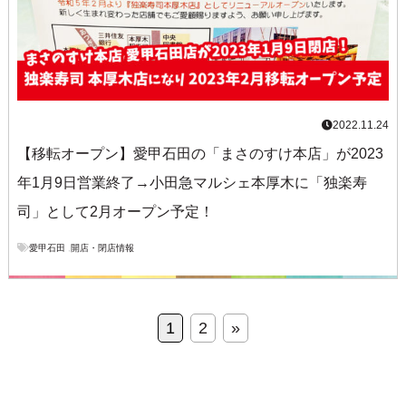
2022.11.24
【移転オープン】愛甲石田の「まさのすけ本店」が2023
年1月9日営業終了→小田急マルシェ本厚木に「独楽寿
司」として2月オープン予定！
愛甲石田
,
開店・閉店情報
1
2
»