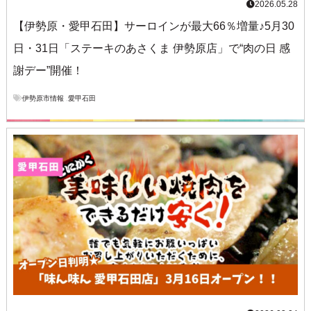
2026.05.28
【伊勢原・愛甲石田】サーロインが最大66％増量♪5月30
日・31日「ステーキのあさくま 伊勢原店」で“肉の日 感
謝デー”開催！
伊勢原市情報
,
愛甲石田