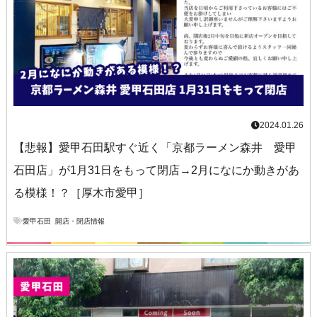
2024.01.26
【悲報】愛甲石田駅すぐ近く「京都ラーメン森井 愛甲
石田店」が1月31日をもって閉店→2月になにか動きがあ
る模様！？［厚木市愛甲］
愛甲石田
,
開店・閉店情報