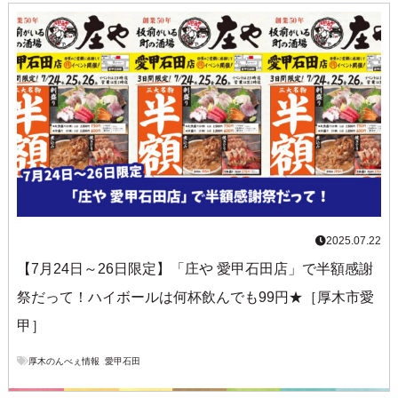
2025.07.22
【7月24日～26日限定】「庄や 愛甲石田店」で半額感謝
祭だって！ハイボールは何杯飲んでも99円★［厚木市愛
甲］
厚木のんべぇ情報
,
愛甲石田