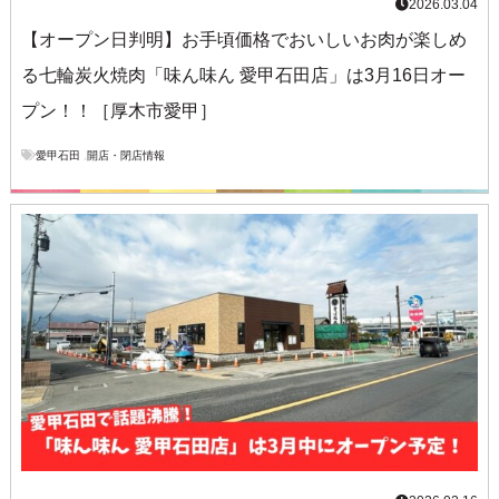
2026.03.04
【オープン日判明】お手頃価格でおいしいお肉が楽しめ
る七輪炭火焼肉「味ん味ん 愛甲石田店」は3月16日オー
プン！！［厚木市愛甲］
愛甲石田
,
開店・閉店情報