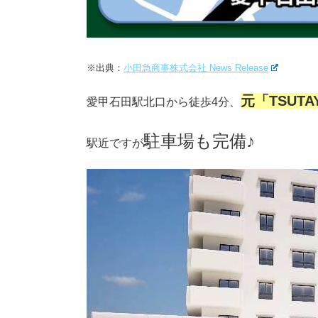
※出典：
小田急商事株式会社 News Release
元「TSUT
愛甲石田駅北口から徒歩4分、
駐車場も完備♪
駅近ですが