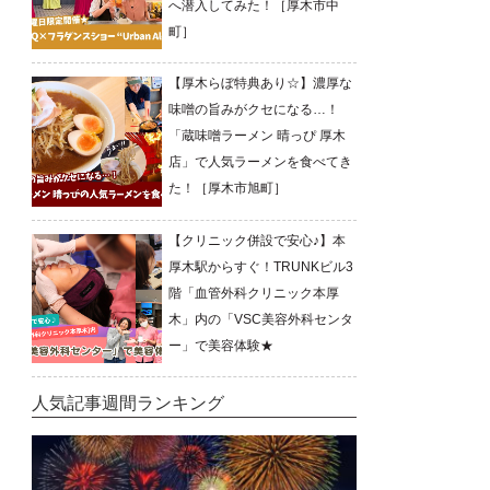
へ潜入してみた！［厚木市中
町］
【厚木らぼ特典あり☆】濃厚な
味噌の旨みがクセになる…！
「蔵味噌ラーメン 晴っぴ 厚木
店」で人気ラーメンを食べてき
た！［厚木市旭町］
【クリニック併設で安心♪】本
厚木駅からすぐ！TRUNKビル3
階「血管外科クリニック本厚
木」内の「VSC美容外科センタ
ー」で美容体験★
人気記事週間ランキング