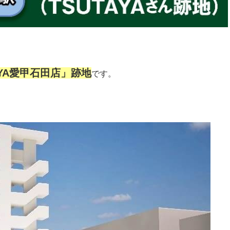
AYA愛甲石田店」跡地
です。