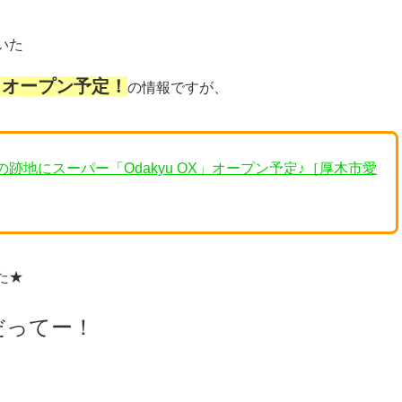
いた
X」オープン予定！
の情報ですが、
店の跡地にスーパー「Odakyu OX」オープン予定♪［厚木市愛
た★
だってー！