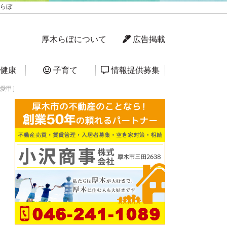
木らぼ
厚木らぼについて
広告掲載
健康
子育て
情報提供募集
市愛甲］