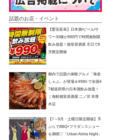
話題のお店・イベント
【驚安延長】日本酒/ビール/サ
ワー30種が990円で時間無制限
飲み放題！個室居酒屋 天日で8
月限定開催
都内で話題の体験グルメ「海老
しゃぶ」が登場＆¥990-で全国4
7都道府県の日本酒飲み放題！
｜海鮮個室居酒屋 二ノ宮 本厚
木店
【7～9月・土曜日限定開催】手
ぶらでBBQ×フラダンスショー
を満喫♡「Urban Aloha Night」