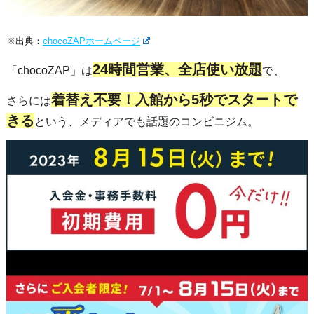
※出典：
chocoZAPホームページ
24時間営業、全店使い放題
「chocoZAP」は
で、
着替え不要！入館から5秒でスタートで
さらには
きる
という、メディアでも話題のコンビニジム。