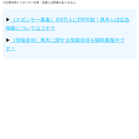
※記事内容とスポンサー企業・店舗とは関連がありません。
▶
［スポンサー募集］月8万人にPR可能！厚木らぼ広告
掲載についてはコチラ
▶
［情報提供］厚木に関する情報提供を随時募集中で
す！