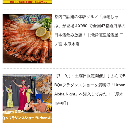
都内で話題の体験グルメ「海老しゃ
ぶ」が登場＆¥990-で全国47都道府県の
日本酒飲み放題！｜海鮮個室居酒屋 二
ノ宮 本厚木店
【7～9月・土曜日限定開催】手ぶらでB
BQ×フラダンスショーを満喫♡「Urban
Aloha Night」へ潜入してみた！［厚木
市中町］