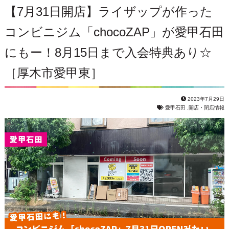
【7月31日開店】ライザップが作った
コンビニジム「chocoZAP」が愛甲石田
にもー！8月15日まで入会特典あり☆
［厚木市愛甲東］
2023年7月29日
愛甲石田
,
開店・閉店情報