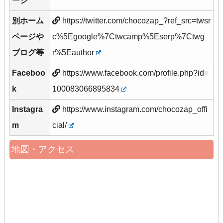
ージ
別ホーム
https://twitter.com/chocozap_?ref_src=twsr
ページや
c%5Egoogle%7Ctwcamp%5Eserp%7Ctwg
ブログ等
r%5Eauthor
Faceboo
https://www.facebook.com/profile.php?id=
k
100083066895834
Instagra
https://www.instagram.com/chocozap_offi
m
cial/
地図・アクセス