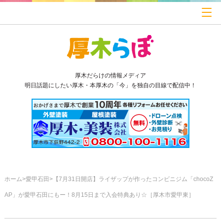
厚木だらけの情報メディア
明日話題にしたい厚木・本厚木の「今」を独自の目線で配信中！
ホーム
愛甲石田
【7月31日開店】ライザップが作ったコンビニジム「chocoZ
AP」が愛甲石田にもー！8月15日まで入会特典あり☆［厚木市愛甲東］