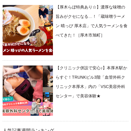
【厚木らぼ特典あり☆】濃厚な味噌の
旨みがクセになる…！「蔵味噌ラーメ
ン 晴っぴ 厚木店」で人気ラーメンを食
べてきた！［厚木市旭町］
【クリニック併設で安心♪】本厚木駅か
らすぐ！TRUNKビル3階「血管外科ク
リニック本厚木」内の「VSC美容外科
センター」で美容体験★
人気記事週間ランキング