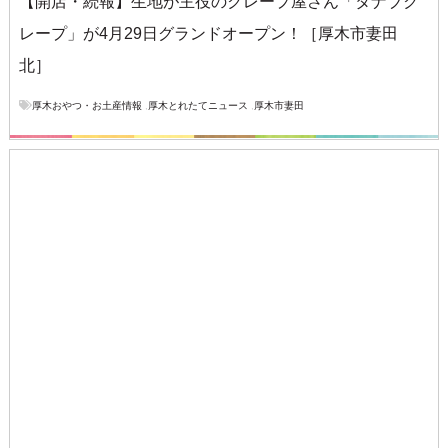
【開店・続報】生地が主役のクレープ屋さん「タナブク
レープ」が4月29日グランドオープン！［厚木市妻田
北］
厚木おやつ・お土産情報
,
厚木とれたてニュース
,
厚木市妻田