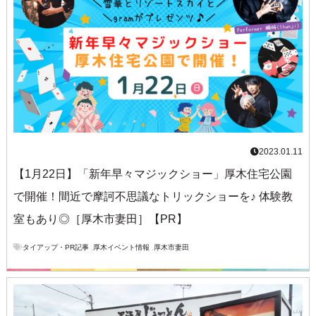
2023.01.11
【1月22日】「新年早々マジックショー」厚木住宅公園
で開催！間近で摩訶不思議なトリックショーを♪ 体験教
室もあり◎［厚木市妻田］【PR】
タイアップ・PR記事
,
厚木イベント情報
,
厚木市妻田