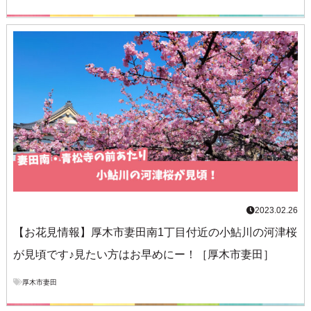
2023.02.26
【お花見情報】厚木市妻田南1丁目付近の小鮎川の河津桜
が見頃です♪見たい方はお早めにー！［厚木市妻田］
厚木市妻田