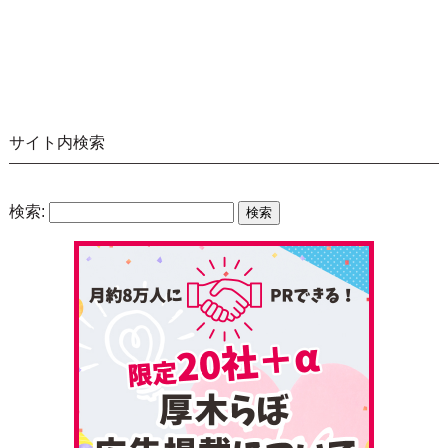
サイト内検索
検索: