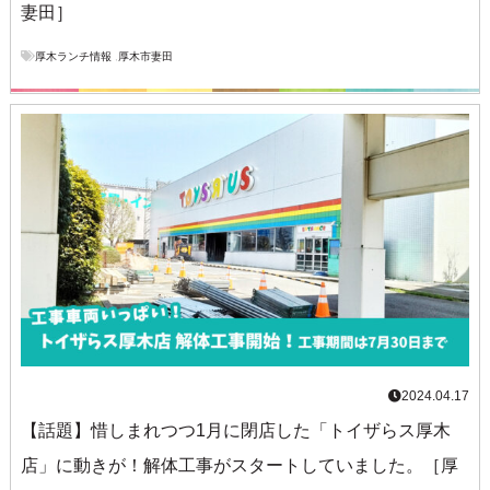
妻田］
厚木ランチ情報
,
厚木市妻田
2024.04.17
【話題】惜しまれつつ1月に閉店した「トイザらス厚木
店」に動きが！解体工事がスタートしていました。［厚