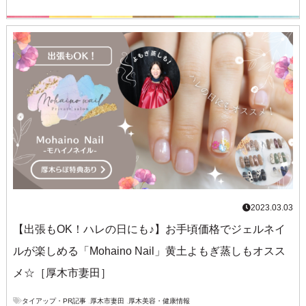
2023.03.03
【出張もOK！ハレの日にも♪】お手頃価格でジェルネイ
ルが楽しめる「Mohaino Nail」黄土よもぎ蒸しもオスス
メ☆［厚木市妻田］
タイアップ・PR記事
,
厚木市妻田
,
厚木美容・健康情報