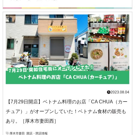
2023.08.04
【7月29日開店】ベトナム料理のお店「CA CHUA（カー
チュア）」がオープンしていた！ベトナム食材の販売も
あり。［厚木市妻田西］
厚木市妻田
,
開店・閉店情報