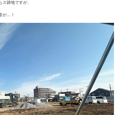
らス跡地ですが、
姿が…！