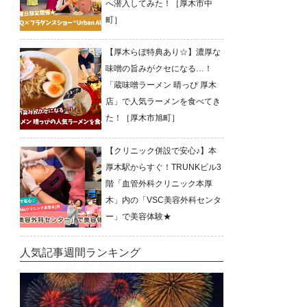
へ潜入してみた！［厚木市中
町］
【厚木らぼ特典あり☆】濃厚な
味噌の旨みがクセになる…！
「蔵味噌ラーメン 晴っぴ 厚木
店」で人気ラーメンを食べてき
た！［厚木市旭町］
【クリニック併設で安心♪】本
厚木駅からすぐ！TRUNKビル3
階「血管外科クリニック本厚
木」内の「VSC美容外科センタ
ー」で美容体験★
人気記事週間ランキング