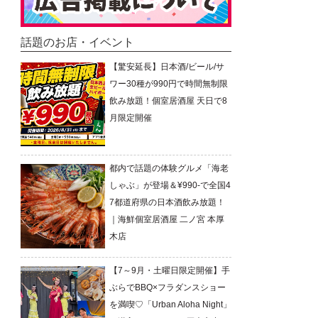
話題のお店・イベント
【驚安延長】日本酒/ビール/サ
ワー30種が990円で時間無制限
飲み放題！個室居酒屋 天日で8
月限定開催
都内で話題の体験グルメ「海老
しゃぶ」が登場＆¥990-で全国4
7都道府県の日本酒飲み放題！
｜海鮮個室居酒屋 二ノ宮 本厚
木店
【7～9月・土曜日限定開催】手
ぶらでBBQ×フラダンスショー
を満喫♡「Urban Aloha Night」