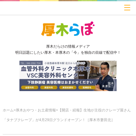
厚木だらけの情報メディア
明日話題にしたい厚木・本厚木の「今」を独自の目線で配信中！
ホーム
厚木おやつ・お土産情報
【開店・続報】生地が主役のクレープ屋さん
「タナブクレープ」が4月29日グランドオープン！［厚木市妻田北］