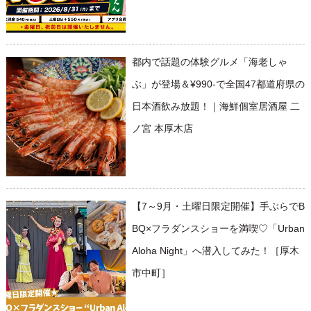
都内で話題の体験グルメ「海老しゃ
ぶ」が登場＆¥990-で全国47都道府県の
日本酒飲み放題！｜海鮮個室居酒屋 二
ノ宮 本厚木店
【7～9月・土曜日限定開催】手ぶらでB
BQ×フラダンスショーを満喫♡「Urban
Aloha Night」へ潜入してみた！［厚木
市中町］