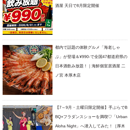
酒屋 天日で8月限定開催
都内で話題の体験グルメ「海老しゃ
ぶ」が登場＆¥990-で全国47都道府県の
日本酒飲み放題！｜海鮮個室居酒屋 二
ノ宮 本厚木店
【7～9月・土曜日限定開催】手ぶらでB
BQ×フラダンスショーを満喫♡「Urban
Aloha Night」へ潜入してみた！［厚木