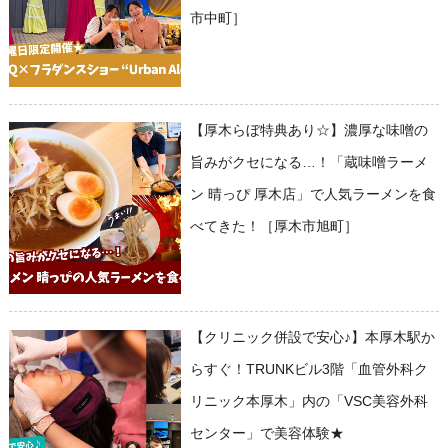
市中町］
【厚木らぼ特典あり☆】濃厚な味噌の
旨みがクセになる…！「蔵味噌ラーメ
ン 晴っぴ 厚木店」で人気ラーメンを食
べてきた！［厚木市旭町］
【クリニック併設で安心♪】本厚木駅か
らすぐ！TRUNKビル3階「血管外科ク
リニック本厚木」内の「VSC美容外科
センター」で美容体験★