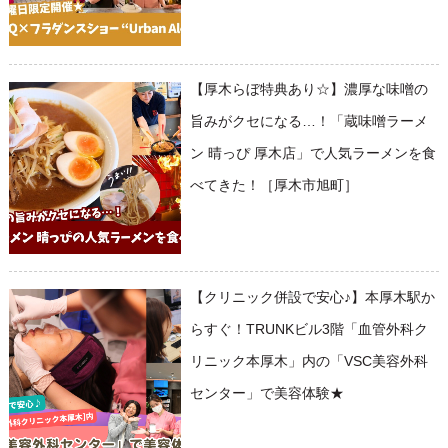
【厚木らぼ特典あり☆】濃厚な味噌の
旨みがクセになる…！「蔵味噌ラーメ
ン 晴っぴ 厚木店」で人気ラーメンを食
べてきた！［厚木市旭町］
【クリニック併設で安心♪】本厚木駅か
らすぐ！TRUNKビル3階「血管外科ク
リニック本厚木」内の「VSC美容外科
センター」で美容体験★