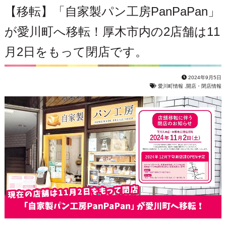
【移転】「自家製パン工房PanPaPan」
が愛川町へ移転！厚木市内の2店舗は11
月2日をもって閉店です。
2024年9月5日
愛川町情報
,
開店・閉店情報