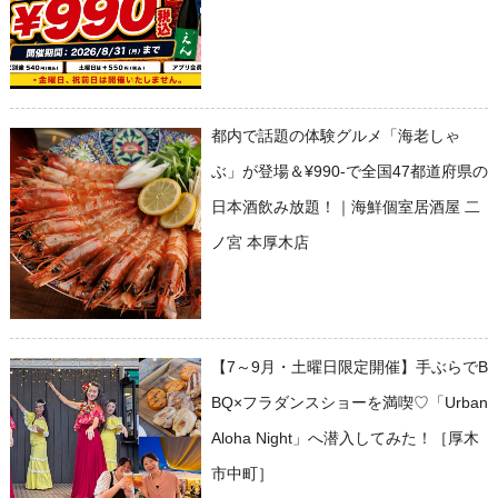
都内で話題の体験グルメ「海老しゃ
ぶ」が登場＆¥990-で全国47都道府県の
日本酒飲み放題！｜海鮮個室居酒屋 二
ノ宮 本厚木店
【7～9月・土曜日限定開催】手ぶらでB
BQ×フラダンスショーを満喫♡「Urban
Aloha Night」へ潜入してみた！［厚木
市中町］