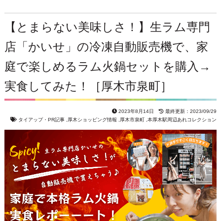
【とまらない美味しさ！】生ラム専門
店「かいせ」の冷凍自動販売機で、家
庭で楽しめるラム火鍋セットを購入→
実食してみた！［厚木市泉町］
2023年8月14日
最終更新：2023/09/29
タイアップ・PR記事
,
厚木ショッピング情報
,
厚木市泉町
,
本厚木駅周辺あれコレクション