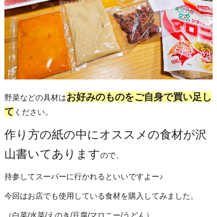
お好みのものをご自身で買い足し
野菜などの具材は
て
ください。
作り方の紙の中にオススメの食材が沢
山書いてあります
ので、
持参してスーパーに行かれるといいですよー♪
今回はお店でも使用している食材を購入してみました。
（白菜/水菜/えのき/豆腐/マロニー/うどん）