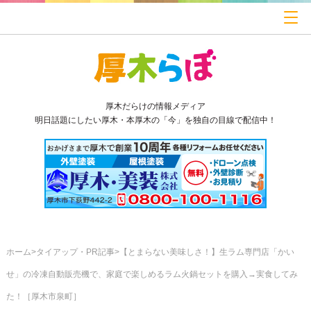
厚木だらけの情報メディア
明日話題にしたい厚木・本厚木の「今」を独自の目線で配信中！
ホーム
タイアップ・PR記事
【とまらない美味しさ！】生ラム専門店「かい
せ」の冷凍自動販売機で、家庭で楽しめるラム火鍋セットを購入→実食してみ
た！［厚木市泉町］