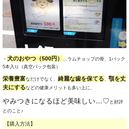
犬のおやつ（500円）
・
…ラムチョップの骨、1パック
5本入り（真空パック包装）
栄養豊富
綺麗な歯を保てる
顎を丈
なだけでなく、
、
夫にする
などの健康メリットも多い上に、
やみつきになるほど美味しい…♡
と好評
とのこと♪
【購入方法】