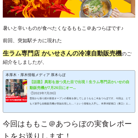
暑いと辛いものが食べたくなるももこ＠あつらぼです♪
前回、突如駅チカに現れた
生ラム専門店 かいせさんの冷凍自動販売機
のご
紹介をしましたが、
本厚木・厚木情報メディア 厚木らぼ
【話題】異彩を放つ見た目で出現！生ラム専門店かいせの自
動販売機が7月26日にオー...
🕒️2023年7月28日
普段から張り紙や新規オープンの看板を探してしまうももこ＠あつらぼです。今回は、とて
もド派手な自動販売機が突如出現した…！という情報を入手し、本厚木駅南口（東口）エリ
アに急行いたしました！早速場所からどうぞ。「生ラム専門店かいせの冷凍販売機」場所は
厚木市泉町。本厚木駅東口から徒歩1分。パークインホテル厚木の横。向かった先は「パーク
インホテル厚木」本厚木駅からは東口ならびに南口、どちらからでも徒歩1分ほどです。ホテ
今回は
ももこ＠あつらぼの実食レポー
ル正面入り口付近に立ってみると…むむ！？あ！ありましたーーーー！！ラム火鍋 生ラム専
門店...
トをお送りします！