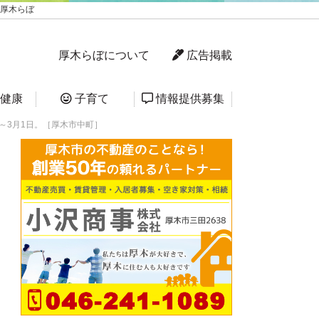
 厚木らぼ
厚木らぼについて
広告掲載
健康
子育て
情報提供募集
～3月1日。［厚木市中町］