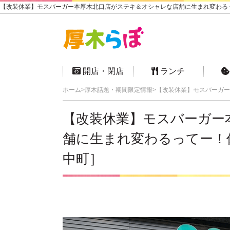
【改装休業】モスバーガー本厚木北口店がステキ＆オシャレな店舗に生まれ変わるって
開店・閉店
ランチ
ホーム
厚木話題・期間限定情報
【改装休業】モスバーガー
【改装休業】モスバーガー
舗に生まれ変わるってー！休
中町］