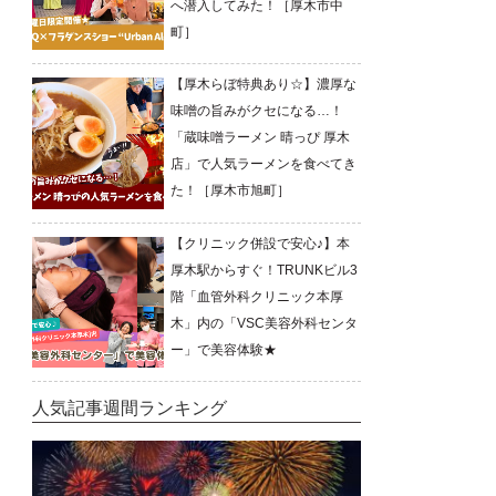
へ潜入してみた！［厚木市中
町］
【厚木らぼ特典あり☆】濃厚な
味噌の旨みがクセになる…！
「蔵味噌ラーメン 晴っぴ 厚木
店」で人気ラーメンを食べてき
た！［厚木市旭町］
【クリニック併設で安心♪】本
厚木駅からすぐ！TRUNKビル3
階「血管外科クリニック本厚
木」内の「VSC美容外科センタ
ー」で美容体験★
人気記事週間ランキング