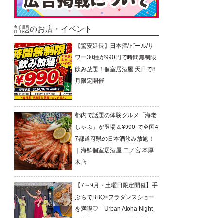
話題のお店・イベント
【驚安延長】日本酒/ビール/サ
ワー30種が990円で時間無制限
飲み放題！個室居酒屋 天日で8
月限定開催
都内で話題の体験グルメ「海老
しゃぶ」が登場＆¥990-で全国4
7都道府県の日本酒飲み放題！
｜海鮮個室居酒屋 二ノ宮 本厚
木店
【7～9月・土曜日限定開催】手
ぶらでBBQ×フラダンスショー
を満喫♡「Urban Aloha Night」