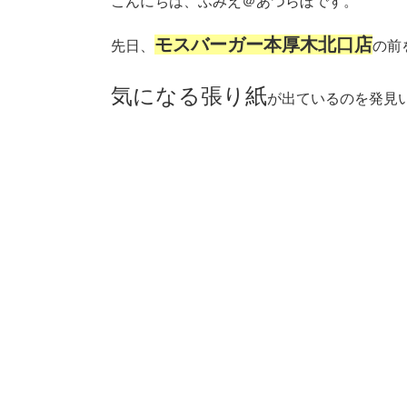
こんにちは、ふみえ＠あつらぼです。
モスバーガー本厚木北口店
先日、
の前
気になる張り紙
が出ているのを発見