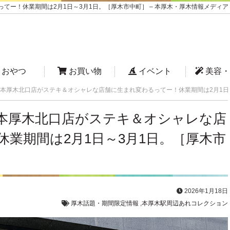
ー！休業期間は2月1日～3月1日。［厚木市中町］ – 本厚木・厚木情報メディア
おやつ
お買い物
イベント
美容・
本厚木北口店がステキ＆オシャレな店舗に生まれ変わるってー！休業期間は2月1日
本厚木北口店がステキ＆オシャレな店
業期間は2月1日～3月1日。［厚木市
2026年1月18日
厚木話題・期間限定情報
,
本厚木駅周辺あれコレクション