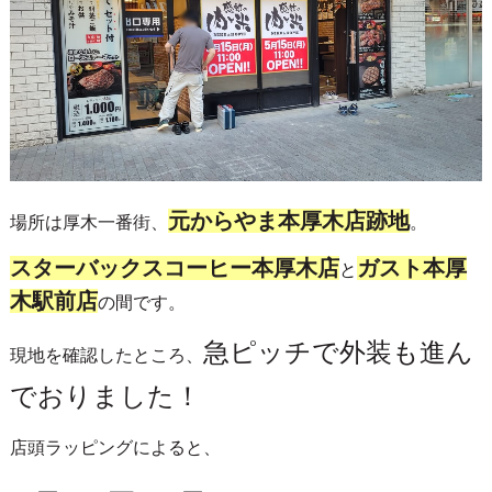
元からやま本厚木店跡地
場所は厚木一番街、
。
スターバックスコーヒー本厚木店
ガスト本厚
と
木駅前店
の間です。
急ピッチで外装も進ん
現地を確認したところ、
でおりました！
店頭ラッピングによると、