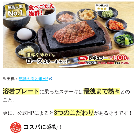
※出典：
感動の肉と米HP
溶岩プレート
最後まで熱々
に乗ったステーキは
との
こと。
3つのこだわり
更に、公式HPによると
があるそうです！