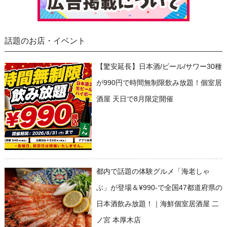
話題のお店・イベント
【驚安延長】日本酒/ビール/サワー30種
が990円で時間無制限飲み放題！個室居
酒屋 天日で8月限定開催
都内で話題の体験グルメ「海老しゃ
ぶ」が登場＆¥990-で全国47都道府県の
日本酒飲み放題！｜海鮮個室居酒屋 二
ノ宮 本厚木店