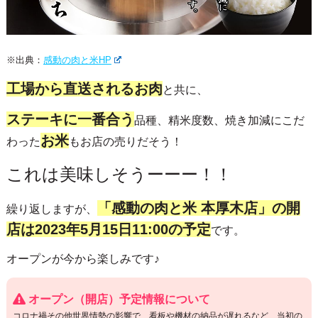
※出典：
感動の肉と米HP
工場から直送されるお肉
と共に、
ステーキに一番合う
品種、精米度数、焼き加減にこだ
お米
わった
もお店の売りだそう！
これは美味しそうーーー！！
「感動の肉と米 本厚木店」の開
繰り返しますが、
店は2023年5月15日11:00の予定
です。
オープンが今から楽しみです♪
オープン（開店）予定情報について
コロナ禍その他世界情勢の影響で、看板や機材の納品が遅れるなど、当初の