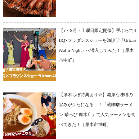
【7～9月・土曜日限定開催】手ぶらでB
BQ×フラダンスショーを満喫♡「Urban
Aloha Night」へ潜入してみた！［厚木
市中町］
【厚木らぼ特典あり☆】濃厚な味噌の
旨みがクセになる…！「蔵味噌ラーメ
ン 晴っぴ 厚木店」で人気ラーメンを食
べてきた！［厚木市旭町］