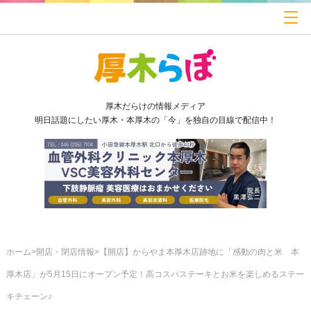
厚木だらけの情報メディア
明日話題にしたい厚木・本厚木の「今」を独自の目線で配信中！
ホーム
開店・閉店情報
【開店】からやま本厚木店跡地に「感動の肉と米 本
厚木店」が5月15日にオープン予定！高コスパステーキとお米を楽しめるステー
キチェーン♪