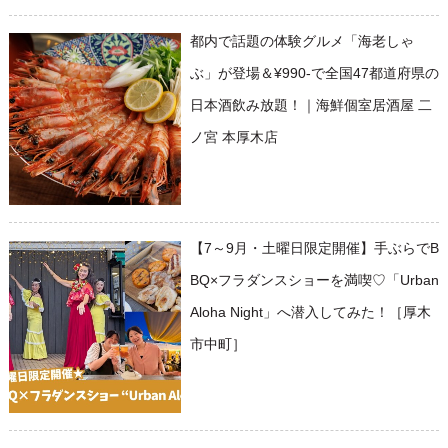
都内で話題の体験グルメ「海老しゃ
ぶ」が登場＆¥990-で全国47都道府県の
日本酒飲み放題！｜海鮮個室居酒屋 二
ノ宮 本厚木店
【7～9月・土曜日限定開催】手ぶらでB
BQ×フラダンスショーを満喫♡「Urban
Aloha Night」へ潜入してみた！［厚木
市中町］