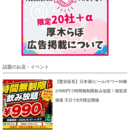
話題のお店・イベント
【驚安延長】日本酒/ビール/サワー30種
が990円で時間無制限飲み放題！個室居
酒屋 天日で8月限定開催