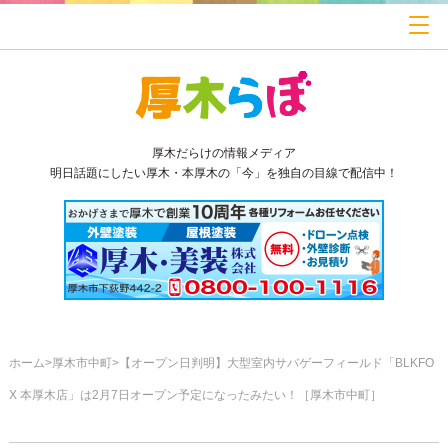
厚木だらけの情報メディア
明日話題にしたい厚木・本厚木の「今」を独自の目線で配信中！
ホーム
厚木市中町
【オープン日判明】大型室内サバゲーフィールド「BLKFO
X 本厚木店」は2月7日オープン予定になったみたい！［厚木市中町］