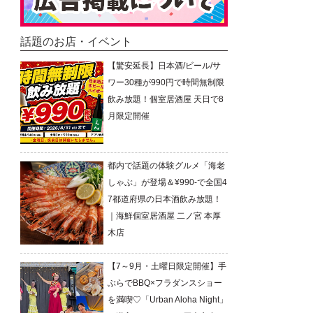
話題のお店・イベント
【驚安延長】日本酒/ビール/サ
ワー30種が990円で時間無制限
飲み放題！個室居酒屋 天日で8
月限定開催
都内で話題の体験グルメ「海老
しゃぶ」が登場＆¥990-で全国4
7都道府県の日本酒飲み放題！
｜海鮮個室居酒屋 二ノ宮 本厚
木店
【7～9月・土曜日限定開催】手
ぶらでBBQ×フラダンスショー
を満喫♡「Urban Aloha Night」