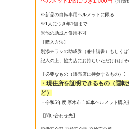
ヘルメット1個につき1,000円
（消費
※新品の自転車用ヘルメットに限る
※1人につき年1個まで
※他の助成と併用不可
【購入方法】
別添チラシの助成券（兼申請書）もしくは
記入の上、協力店にお持ちいただければその
【必要なもの（販売店に持参するもの）】
・現住所を証明できるもの（運転
ど）
・令和5年度 厚木市自転車ヘルメット購
【問い合わせ先】