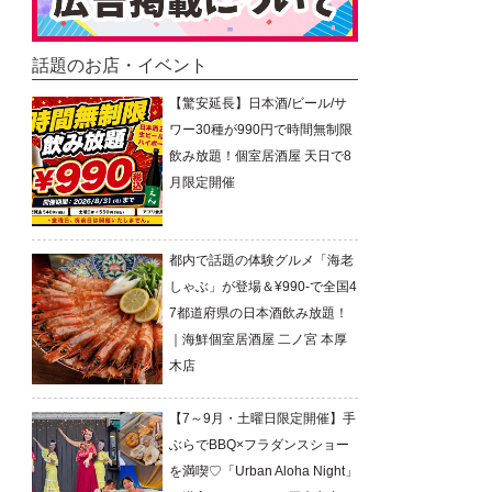
話題のお店・イベント
【驚安延長】日本酒/ビール/サ
ワー30種が990円で時間無制限
飲み放題！個室居酒屋 天日で8
月限定開催
都内で話題の体験グルメ「海老
しゃぶ」が登場＆¥990-で全国4
7都道府県の日本酒飲み放題！
｜海鮮個室居酒屋 二ノ宮 本厚
木店
【7～9月・土曜日限定開催】手
ぶらでBBQ×フラダンスショー
を満喫♡「Urban Aloha Night」