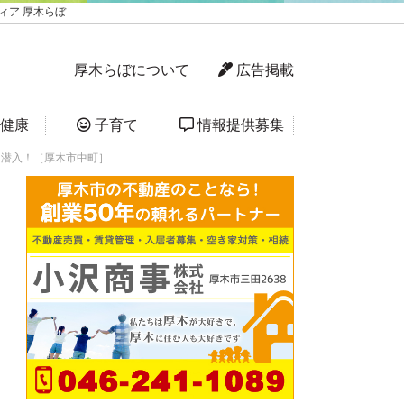
ィア 厚木らぼ
厚木らぼについて
広告掲載
健康
子育て
情報提供募集
に潜入！［厚木市中町］