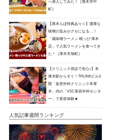
へ潜入してみた！［厚木市中
町］
【厚木らぼ特典あり☆】濃厚な
味噌の旨みがクセになる…！
「蔵味噌ラーメン 晴っぴ 厚木
店」で人気ラーメンを食べてき
た！［厚木市旭町］
【クリニック併設で安心♪】本
厚木駅からすぐ！TRUNKビル3
階「血管外科クリニック本厚
木」内の「VSC美容外科センタ
ー」で美容体験★
人気記事週間ランキング