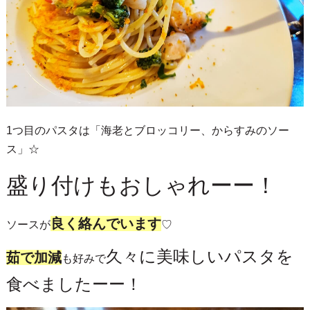
1つ目のパスタは「海老とブロッコリー、からすみのソー
ス」☆
盛り付けもおしゃれーー！
良く絡んでいます
ソースが
♡
久々に美味しいパスタを
茹で加減
も好みで
食べましたーー！