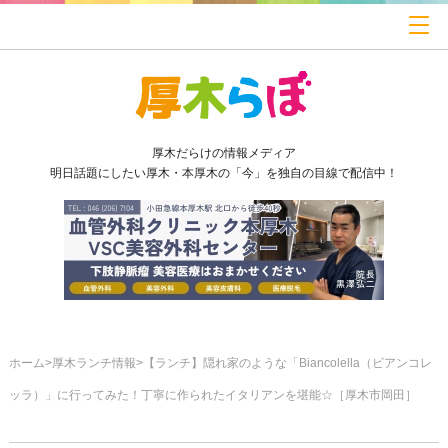
厚木だらけの情報メディア
明日話題にしたい厚木・本厚木の「今」を独自の目線で配信中！
ホーム
厚木ランチ情報
【ランチ】隠れ家のような「Biancolella（ビアンコレ
ッラ）」に行ってみた！丁寧に作られたイタリアンを堪能☆［厚木市岡田］