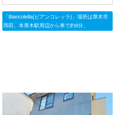
「Biancolella(ビアンコレッラ)」場所は厚木市
岡田。本厚木駅周辺から車で約8分。