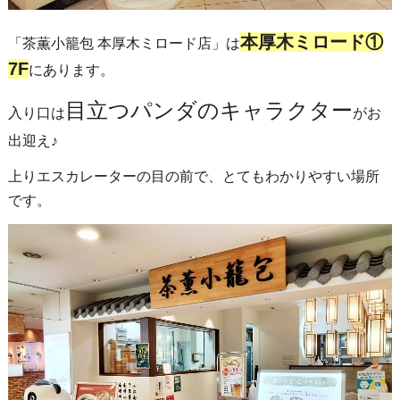
本厚木ミロード①
「茶薫小籠包 本厚木ミロード店」は
7F
にあります。
目立つパンダのキャラクター
入り口は
がお
出迎え♪
上りエスカレーターの目の前で、とてもわかりやすい場所
です。