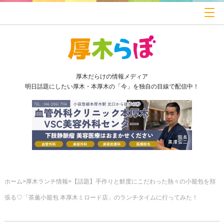
厚木だらけの情報メディア
明日話題にしたい厚木・本厚木の「今」を独自の目線で配信中！
ホーム
厚木ランチ情報
【話題】手作りと鮮度にこだわった熱々の小籠包を頬
張る♡「茶薫小籠包 本厚木ミロード店」のランチタイムに行ってみた！