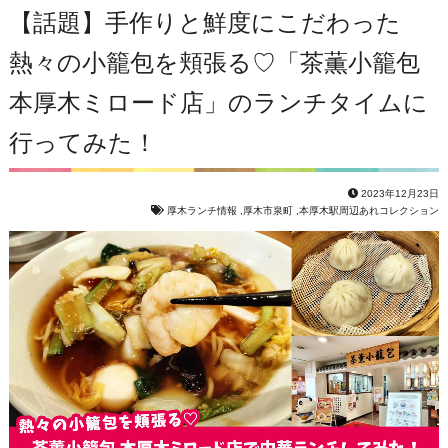
【話題】手作りと鮮度にこだわった
熱々の小籠包を頬張る♡「茶薫小籠包
本厚木ミロード店」のランチタイムに
行ってみた！
2023年12月23日
厚木ランチ情報
,
厚木市泉町
,
本厚木駅周辺あれコレクション