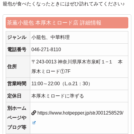
籠包が食べたくなったときにはぜひ訪れてみてください♪
茶薫小籠包 本厚木ミロード店 詳細情報
ジャンル
小籠包、中華料理
電話番号
046-271-8110
〒243-0013 神奈川県厚木市泉町１−１ 本
住所
厚木ミロード①7F
営業時間
11:00～22:00（L.o.21：30）
定休日
本厚木ミロードに準ずる
別ホーム
https://www.hotpepper.jp/strJ001258529/
ページや
ブログ等