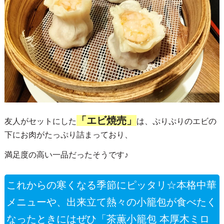
「エビ焼売」
友人がセットにした
は、ぷりぷりのエビの
下にお肉がたっぷり詰まっており、
満足度の高い一品だったそうです♪
これからの寒くなる季節にピッタリ☆本格中華
メニューや、出来立て熱々の小籠包が食べたく
なったときにはぜひ「茶薫小籠包 本厚木ミロ