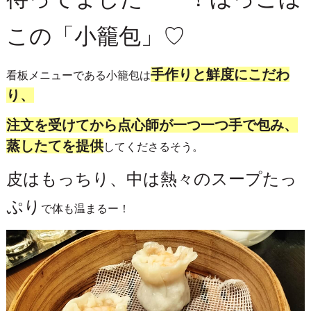
この「小籠包」♡
手作りと鮮度にこだわ
看板メニューである小籠包は
り、
注文を受けてから点心師が一つ一つ手で包み、
蒸したてを提供
してくださるそう。
皮はもっちり、中は熱々のスープたっ
ぷり
で体も温まるー！