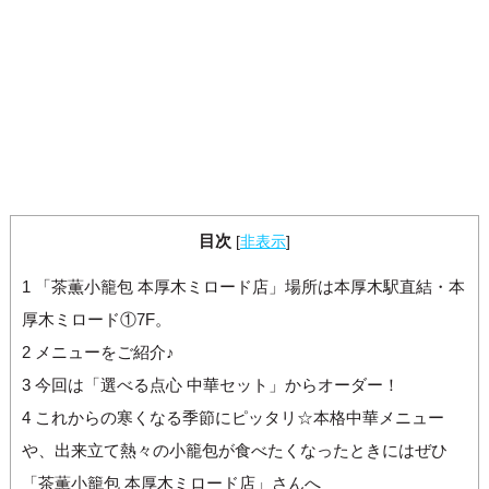
目次
[
非表示
]
1
「茶薫小籠包 本厚木ミロード店」場所は本厚木駅直結・本
厚木ミロード①7F。
2
メニューをご紹介♪
3
今回は「選べる点心 中華セット」からオーダー！
4
これからの寒くなる季節にピッタリ☆本格中華メニュー
や、出来立て熱々の小籠包が食べたくなったときにはぜひ
「茶薫小籠包 本厚木ミロード店」さんへ