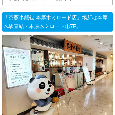
「茶薫小籠包 本厚木ミロード店」場所は本厚
木駅直結・本厚木ミロード①7F。