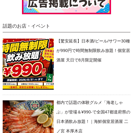
話題のお店・イベント
【驚安延長】日本酒/ビール/サワー30種
が990円で時間無制限飲み放題！個室居
酒屋 天日で8月限定開催
都内で話題の体験グルメ「海老しゃ
ぶ」が登場＆¥990-で全国47都道府県の
日本酒飲み放題！｜海鮮個室居酒屋 二
ノ宮 本厚木店