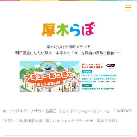
厚木だらけの情報メディア
明日話題にしたい厚木・本厚木の「今」を独自の目線で配信中！
ホーム
厚木ランチ情報
【話題】まるで厚木じゃないみたい！な「2343FOOD
LABO」で地産地消＆体に優しいオシャレデリランチ★［厚木市旭町］