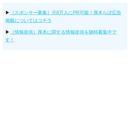
▶
［スポンサー募集］月8万人にPR可能！厚木らぼ広告
掲載についてはコチラ
▶
［情報提供］厚木に関する情報提供を随時募集中で
す！