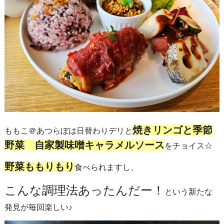
焼きリンゴと季節
ももこ＠あつらぼは日替わりデリと
野菜 自家製味噌キャラメルソース
をチョイス☆
野菜ももりもり
食べられますし、
こんな調理法あったんだー！
という新たな
発見が毎回楽しい♪