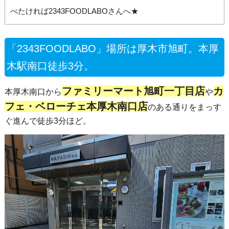
べたければ2343FOODLABOさんへ★
「2343FOODLABO」場所は厚木市旭町。本厚
木駅南口徒歩3分。
ファミリーマート旭町一丁目店
カ
本厚木南口から
や
フェ・ベローチェ本厚木南口店
のある通りをまっす
ぐ進んで徒歩3分ほど。