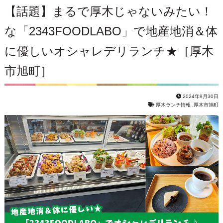
【話題】まるで厚木じゃないみたい！
な「2343FOODLABO」で地産地消＆体
に優しいオシャレデリランチ★［厚木
市旭町］
2024年9月30日
厚木ランチ情報
,
厚木市旭町