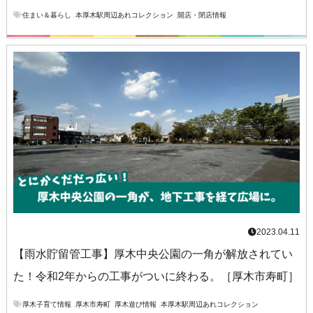
住まい＆暮らし
,
本厚木駅周辺あれコレクション
,
開店・閉店情報
2023.04.11
【雨水貯留管工事】厚木中央公園の一角が解放されてい
た！令和2年からの工事がついに終わる。［厚木市寿町］
厚木子育て情報
,
厚木市寿町
,
厚木遊び情報
,
本厚木駅周辺あれコレクション