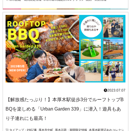
2023.07.07
【解放感たっぷり！】本厚木駅徒歩3分でルーフトップB
BQを楽しめる「Urban Garden 339」に潜入！遊具もあ
り子連れにも最高！
タイアップ・PR記事
,
厚木市中町
,
厚木話題・期間限定情報
,
本厚木駅周辺あれコレクシ