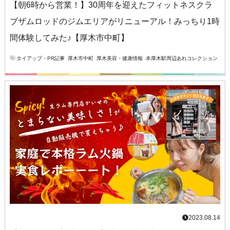
【朝6時から営業！】30周年を迎えたフィットネスクラ
ブザムロッドのジムエリアがリニューアル！みっちり1時
間体験してみた♪【厚木市中町】
タイアップ・PR記事
,
厚木市中町
,
厚木美容・健康情報
,
本厚木駅周辺あれコレクション
2023.08.14