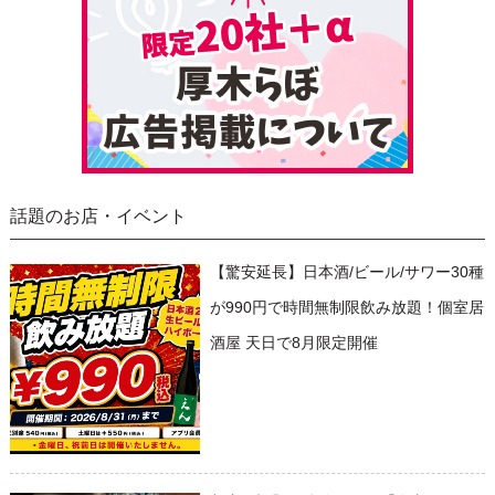
話題のお店・イベント
【驚安延長】日本酒/ビール/サワー30種
が990円で時間無制限飲み放題！個室居
酒屋 天日で8月限定開催