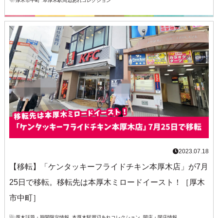
厚木市中町
,
本厚木駅周辺あれコレクション
2023.07.18
【移転】「ケンタッキーフライドチキン本厚木店」が7月
25日で移転。移転先は本厚木ミロードイースト！［厚木
市中町］
厚木話題・期間限定情報
,
本厚木駅周辺あれコレクション
,
開店・閉店情報