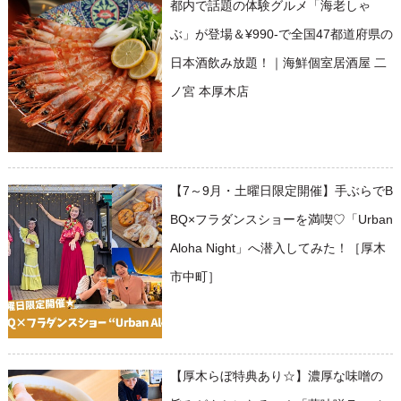
都内で話題の体験グルメ「海老しゃ
ぶ」が登場＆¥990-で全国47都道府県の
日本酒飲み放題！｜海鮮個室居酒屋 二
ノ宮 本厚木店
【7～9月・土曜日限定開催】手ぶらでB
BQ×フラダンスショーを満喫♡「Urban
Aloha Night」へ潜入してみた！［厚木
市中町］
【厚木らぼ特典あり☆】濃厚な味噌の