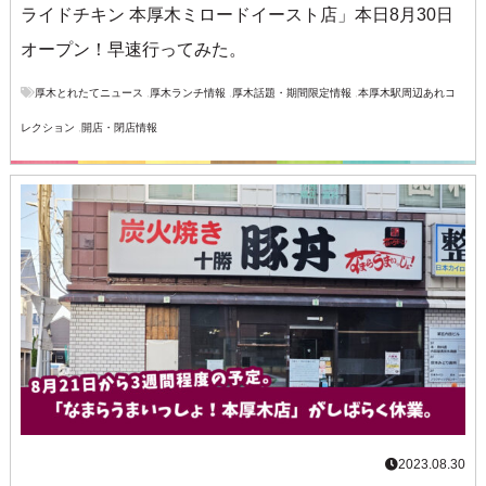
ライドチキン 本厚木ミロードイースト店」本日8月30日
オープン！早速行ってみた。
厚木とれたてニュース
,
厚木ランチ情報
,
厚木話題・期間限定情報
,
本厚木駅周辺あれコ
レクション
,
開店・閉店情報
2023.08.30