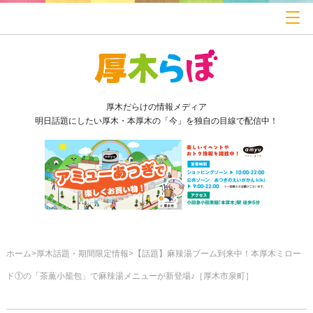
厚木だらけの情報メディア
明日話題にしたい厚木・本厚木の「今」を独自の目線で配信中！
ホーム
厚木話題・期間限定情報
【話題】麻辣湯ブーム到来中！本厚木ミロー
ド①の「茶薫小籠包」で麻辣湯メニューが新登場♪［厚木市泉町］