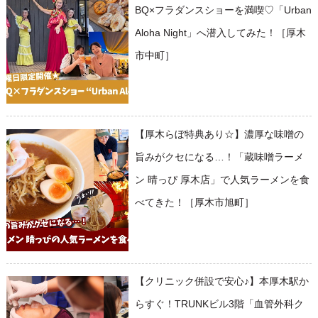
BQ×フラダンスショーを満喫♡「Urban
Aloha Night」へ潜入してみた！［厚木
市中町］
【厚木らぼ特典あり☆】濃厚な味噌の
旨みがクセになる…！「蔵味噌ラーメ
ン 晴っぴ 厚木店」で人気ラーメンを食
べてきた！［厚木市旭町］
【クリニック併設で安心♪】本厚木駅か
らすぐ！TRUNKビル3階「血管外科ク