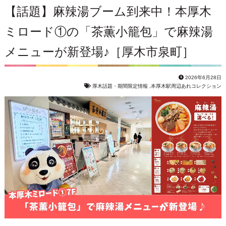
【話題】麻辣湯ブーム到来中！本厚木
ミロード①の「茶薫小籠包」で麻辣湯
メニューが新登場♪［厚木市泉町］
2026年6月28日
厚木話題・期間限定情報
,
本厚木駅周辺あれコレクション