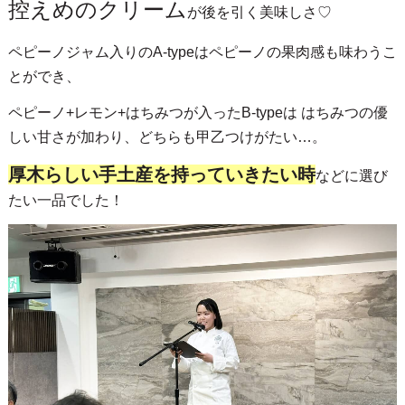
控えめのクリーム
が後を引く美味しさ♡
ペピーノジャム入りのA-typeはペピーノの果肉感も味わうこ
とができ、
ペピーノ+レモン+はちみつが入ったB-typeは はちみつの優
しい甘さが加わり、どちらも甲乙つけがたい…。
厚木らしい手土産を持っていきたい時
などに選び
たい一品でした！