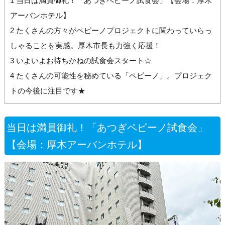
1
当日は満員御礼！「あつぎペピーノ試食会」【会場：厚木
アーバンホテル】
2
たくさんの方々がペピーノプロジェクトに関わっていらっ
しゃることを実感。厚木市長も力強く応援！
3
いよいよお待ちかねの試食会スタート☆
4
たくさんの可能性を秘めている「ペピーノ」。プロジェク
トの今後に注目です★
当日は満員御礼！「あつぎペピーノ試食会」
【会場：厚木アーバンホテル】