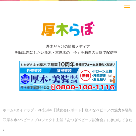
厚木だらけの情報メディア
明日話題にしたい厚木・本厚木の「今」を独自の目線で配信中！
ホーム
タイアップ・PR記事
【試食会レポート】様々なペピーノの魅力を堪能
♡厚木市×ペピーノプロジェクト主催「あつぎペピーノ試食会」に参加してきた
♪