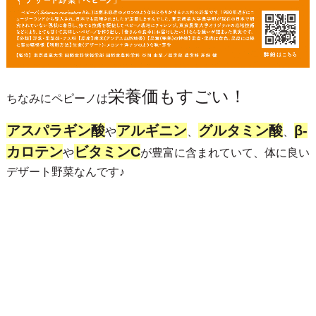
栄養価もすごい！
ちなみにペピーノは
アスパラギン酸
アルギニン
グルタミン酸
β-
や
、
、
カロテン
ビタミンC
や
が豊富に含まれていて、体に良い
デザート野菜なんです♪