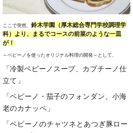
鈴木学園（厚木総合専門学校調理学
ここで突然、
科）より、まるでコースの前菜のような一皿
が！
～ペピーノを使ったオリジナル料理の開発～として、
「冷製ペピーノスープ、カプチーノ仕
立て」
「ペピーノ・茄子のフォンダン、小海
老のカナッペ」
「ペピーノのチャツネとあつぎ豚ロー