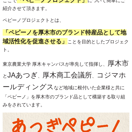
「ペピーノプロジェクト」
ここで
について簡単にご
紹介させて頂きます。
ペピーノプロジェクトとは、
「ペピーノを厚木市のブランド特産品として地
域活性化を促進させる」
ことを目的としたプロジェク
ト。
厚木市
東京農業大学 厚木キャンパスが率先して指揮し、
JAあつぎ
厚木商工会議所
コジマホ
と
、
、
ールディングス
など地域に根付いた企業様と共に
「ペピーノ」を厚木市のブランド品として構築する取り組
みをされています。