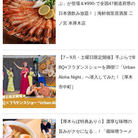
ぶ」が登場＆¥990-で全国47都道府県の
日本酒飲み放題！｜海鮮個室居酒屋 二
ノ宮 本厚木店
【7～9月・土曜日限定開催】手ぶらでB
BQ×フラダンスショーを満喫♡「Urban
Aloha Night」へ潜入してみた！［厚木
市中町］
【厚木らぼ特典あり☆】濃厚な味噌の
旨みがクセになる…！「蔵味噌ラーメ