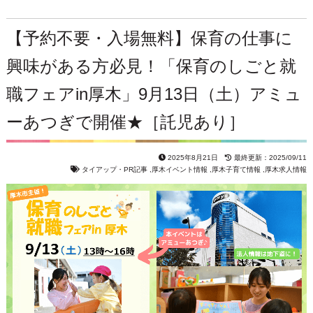
【予約不要・入場無料】保育の仕事に
興味がある方必見！「保育のしごと就
職フェアin厚木」9月13日（土）アミュ
ーあつぎで開催★［託児あり］
2025年8月21日
最終更新：2025/09/11
タイアップ・PR記事
,
厚木イベント情報
,
厚木子育て情報
,
厚木求人情報