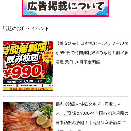
話題のお店・イベント
【驚安延長】日本酒/ビール/サワー30種
が990円で時間無制限飲み放題！個室居
酒屋 天日で8月限定開催
都内で話題の体験グルメ「海老しゃ
ぶ」が登場＆¥990-で全国47都道府県の
日本酒飲み放題！｜海鮮個室居酒屋 二