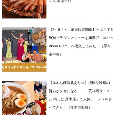
ノ宮 本厚木店
【7～9月・土曜日限定開催】手ぶらでB
BQ×フラダンスショーを満喫♡「Urban
Aloha Night」へ潜入してみた！［厚木
市中町］
【厚木らぼ特典あり☆】濃厚な味噌の
旨みがクセになる…！「蔵味噌ラーメ
ン 晴っぴ 厚木店」で人気ラーメンを食
べてきた！［厚木市旭町］