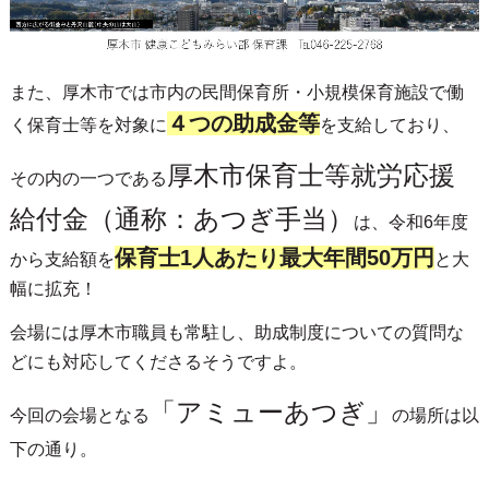
また、厚木市では市内の民間保育所・小規模保育施設で働
４つの助成金等
く保育士等を対象に
を支給しており、
厚木市保育士等就労応援
その内の一つである
給付金（通称：あつぎ手当）
は、令和6年度
保育士1人あたり最大年間50万円
から支給額を
と大
幅に拡充！
会場には厚木市職員も常駐し、助成制度についての質問な
どにも対応してくださるそうですよ。
「アミューあつぎ」
今回の会場となる
の場所は以
下の通り。