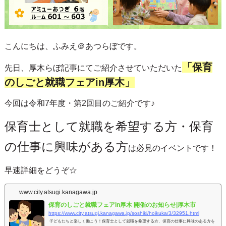
こんにちは、ふみえ＠あつらぼです。
「保育
先日、厚木らぼ記事にてご紹介させていただいた
のしごと就職フェアin厚木」
今回は令和7年度・第2回目のご紹介です♪
保育士として就職を希望する方・保育
の仕事に興味がある方
は必見のイベントです！
早速詳細をどうぞ☆
www.city.atsugi.kanagawa.jp
保育のしごと就職フェアin厚木 開催のお知らせ|厚木市
https://www.city.atsugi.kanagawa.jp/soshiki/hoikuka/3/32951.html
子どもたちと楽しく働こう！保育士として就職を希望する方、保育の仕事に興味のある方を