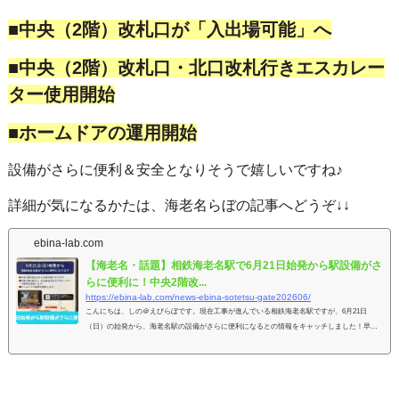
■中央（2階）改札口が「入出場可能」へ
■中央（2階）改札口・北口改札行きエスカレー
ター使用開始
■ホームドアの運用開始
設備がさらに便利＆安全となりそうで嬉しいですね♪
詳細が気になるかたは、海老名らぼの記事へどうぞ↓↓
ebina-lab.com
【海老名・話題】相鉄海老名駅で6月21日始発から駅設備がさ
らに便利に！中央2階改...
https://ebina-lab.com/news-ebina-sotetsu-gate202606/
こんにちは、しの＠えびらぼです。現在工事が進んでいる相鉄海老名駅ですが、6月21日
（日）の始発から、海老名駅の設備がさらに便利になるとの情報をキャッチしました！早速
現地の写真とあわせてお伝えします。6