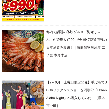
都内で話題の体験グルメ「海老しゃ
ぶ」が登場＆¥990-で全国47都道府県の
日本酒飲み放題！｜海鮮個室居酒屋 二
ノ宮 本厚木店
【7～9月・土曜日限定開催】手ぶらでB
BQ×フラダンスショーを満喫♡「Urban
Aloha Night」へ潜入してみた！［厚木
市中町］