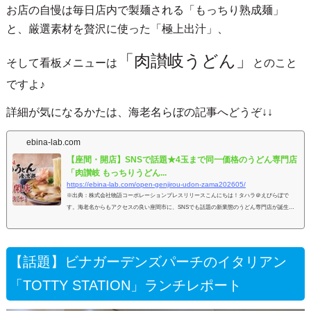
お店の自慢は毎日店内で製麺される「もっちり熟成麺」
と、厳選素材を贅沢に使った「極上出汁」、
「肉讃岐うどん」
そして看板メニューは
とのこと
ですよ♪
詳細が気になるかたは、海老名らぼの記事へどうぞ↓↓
ebina-lab.com
【座間・開店】SNSで話題★4玉まで同一価格のうどん専門店
「肉讃岐 もっちりうどん...
https://ebina-lab.com/open-genjirou-udon-zama202605/
※出典：株式会社物語コーポレーションプレスリリースこんにちは！タハラ＠えびらぼで
す。海老名からもアクセスの良い座間市に、SNSでも話題の新業態のうどん専門店が誕生し
ました！※出典：株式会社物語コーポレ
【話題】ビナガーデンズパーチのイタリアン
「TOTTY STATION」ランチレポート