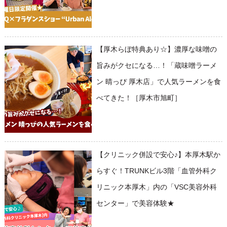
【厚木らぼ特典あり☆】濃厚な味噌の
旨みがクセになる…！「蔵味噌ラーメ
ン 晴っぴ 厚木店」で人気ラーメンを食
べてきた！［厚木市旭町］
【クリニック併設で安心♪】本厚木駅か
らすぐ！TRUNKビル3階「血管外科ク
リニック本厚木」内の「VSC美容外科
センター」で美容体験★