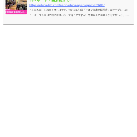
日レポート！開店前から...
https://ebina-lab.com/aeon-ebina-openreport202606/
こんにちは、しの＠えびらぼです。ついに6月4日「イオン海老名駅前店」がオープンしまし
た！オープン当日の朝に現地へ行ってきたのですが、想像以上の盛り上がりでびっくり…！
食品売場を中心に、朝から多くの人で