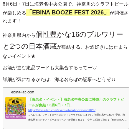
6月6日・7日に海老名中央公園で、神奈川のクラフトビール
「EBINA BOOZE FEST 2026」
が楽しめる
が開催さ
れます！
個性豊かな16のブルワリー
神奈川県内から
と2つの日本酒蔵
が集結する、お酒好きにはたまら
ないイベント★
お酒が進む絶品フードも大集合するってー♡
詳細が気になるかたは、海老名らぼの記事へどうぞ↓↓
ebina-lab.com
【海老名・イベント】海老名中央公園に神奈川のクラフトビ
ールが集結！6月6日・7日...
https://ebina-lab.com/event-ebinaboozefest2026/
こんにちは、クラフトビール大好き！タハラ＠えびらぼです。初夏の風が心地いい季節、海
老名駅前でクラフトビールのイベントが開催されます！今年で3回目を迎える「EBINA BOOZ
E FEST 2026」神