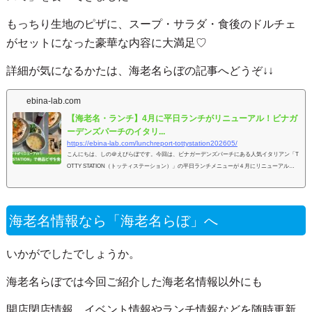
もっちり生地のピザに、スープ・サラダ・食後のドルチェ
がセットになった豪華な内容に大満足♡
詳細が気になるかたは、海老名らぼの記事へどうぞ↓↓
ebina-lab.com
【海老名・ランチ】4月に平日ランチがリニューアル！ビナガ
ーデンズパーチのイタリ...
https://ebina-lab.com/lunchreport-tottystation202605/
こんにちは、しの＠えびらぼです。今回は、ビナガーデンズパーチにある人気イタリアン「T
OTTY STATION（トッティステーション）」の平日ランチメニューが４月にリニューアルし
たそうなので、食べに行っ
海老名情報なら「海老名らぼ」へ
いかがでしたでしょうか。
海老名らぼでは今回ご紹介した海老名情報以外にも
開店閉店情報、イベント情報やランチ情報などを随時更新