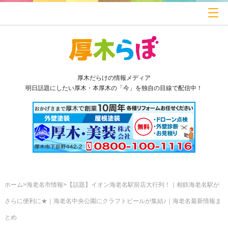
厚木だらけの情報メディア
明日話題にしたい厚木・本厚木の「今」を独自の目線で配信中！
ホーム
海老名市情報
【話題】イオン海老名駅前店大行列！｜相鉄海老名駅が
さらに便利に★｜海老名中央公園にクラフトビールが集結♪｜海老名最新情報ま
とめ