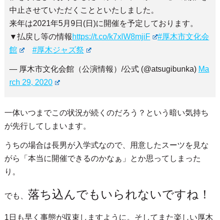
中止させていただくことといたしました。
来年は2021年5月9日(日)に開催を予定しております。
▼払戻し等の情報
https://t.co/k7xlW8mjiF
#厚木市文化会
館
#厚木ジャズ祭
— 厚木市文化会館（公演情報）/公式 (@atsugibunka)
Ma
rch 29, 2020
一体いつまでこの状況が続くのだろう？という暗い気持ち
が先行してしまいます。
うちの場合は長男が入学式なので、用意したスーツを見な
がら「本当に開催できるのかなぁ」とか思ってしまった
り。
落ち込んでもいられないですね！
でも、
1日も早く事態が収束しますように。そしてまた楽しい厚木