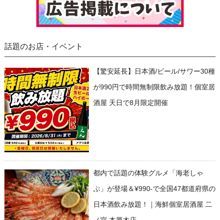
話題のお店・イベント
【驚安延長】日本酒/ビール/サワー30種
が990円で時間無制限飲み放題！個室居
酒屋 天日で8月限定開催
都内で話題の体験グルメ「海老しゃ
ぶ」が登場＆¥990-で全国47都道府県の
日本酒飲み放題！｜海鮮個室居酒屋 二