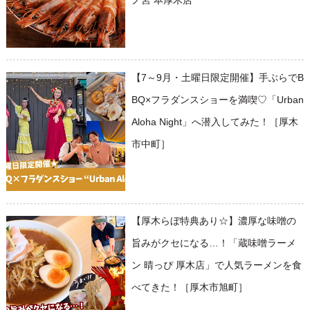
ノ宮 本厚木店
【7～9月・土曜日限定開催】手ぶらでB
BQ×フラダンスショーを満喫♡「Urban
Aloha Night」へ潜入してみた！［厚木
市中町］
【厚木らぼ特典あり☆】濃厚な味噌の
旨みがクセになる…！「蔵味噌ラーメ
ン 晴っぴ 厚木店」で人気ラーメンを食
べてきた！［厚木市旭町］