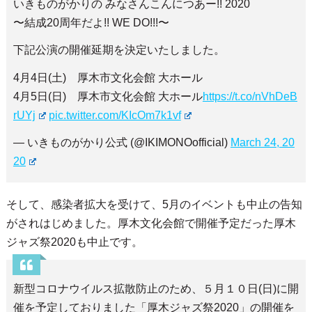
いきものがかりの みなさんこんにつあー!! 2020
〜結成20周年だよ!! WE DO!!!〜
下記公演の開催延期を決定いたしました。
4月4日(土) 厚木市文化会館 大ホール
4月5日(日) 厚木市文化会館 大ホール
https://t.co/nVhDeB
rUYj
pic.twitter.com/KIcOm7k1vf
— いきものがかり公式 (@IKIMONOofficial)
March 24, 20
20
そして、感染者拡大を受けて、5月のイベントも中止の告知
がされはじめました。厚木文化会館で開催予定だった厚木
ジャズ祭2020も中止です。
新型コロナウイルス拡散防止のため、５月１０日(日)に開
催を予定しておりました「厚木ジャズ祭2020」の開催を