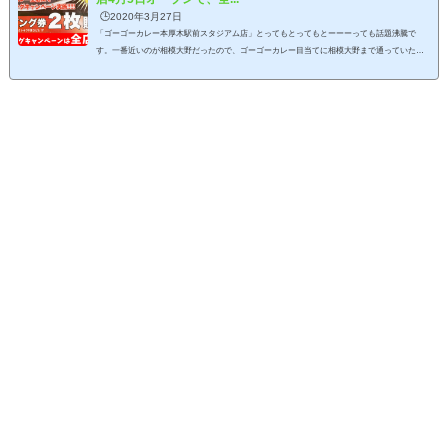
🕒️2020年3月27日
「ゴーゴーカレー本厚木駅前スタジアム店」とってもとってもとーーーっても話題沸騰で
す。一番近いのが相模大野だったので、ゴーゴーカレー目当てに相模大野まで通っていたん
だよ！本厚木に出来て嬉しいよ！という方も！「本場金沢で食べたのに味を忘れてしまっ
た」なんてKY発言をしていたタハラ＠あつらぼも、どんどん気になってきました。毎日通っ
て動きをチェック！＼3月26日19時頃のゴーゴーカレー本厚木駅前スタジアム店／今回はこん
なチラシが店先に貼られていましたよー！反射で見づらくてすみません…！4月5日（日）ゴ
ーゴーカ...