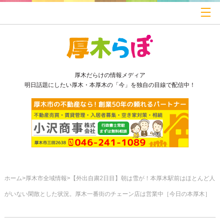
厚木だらけの情報メディア
明日話題にしたい厚木・本厚木の「今」を独自の目線で配信中！
ホーム
厚木市全域情報
【外出自粛2日目】朝は雪が！本厚木駅前はほとんど人
がいない閑散とした状況。厚木一番街のチェーン店は営業中［今日の本厚木］