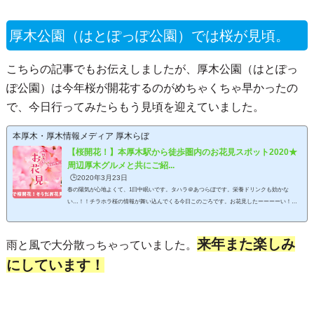
厚木公園（はとぽっぽ公園）では桜が見頃。
こちらの記事でもお伝えしましたが、厚木公園（はとぽっ
ぽ公園）は今年桜が開花するのがめちゃくちゃ早かったの
で、今日行ってみたらもう見頃を迎えていました。
本厚木・厚木情報メディア 厚木らぼ
【桜開花！】本厚木駅から徒歩圏内のお花見スポット2020★
周辺厚木グルメと共にご紹...
🕒️2020年3月23日
春の陽気が心地よくて、1日中眠いです。タハラ＠あつらぼです。栄養ドリンクも効かな
い…！！チラホラ桜の情報が舞い込んでくる今日このごろです。お花見したーーーーい！け
ど正直ちゃんと計画して遠くに行ける程時間もない！というわけで今回は本厚木駅から徒歩
か自転車で行ける、お花見スポットと周辺グルメをご紹介しちゃいます♪花見には花見弁
当！！ダブッチャーズのお花見弁当でワンランク上のお花見を♥［厚木市中町］はーいまずは
来年また楽しみ
雨と風で大分散っちゃっていました。
花より団子のアナタにオススメする、花見弁当のご紹介！熟成肉のダブッチャーズさんで、
にしています！
期間限定花...