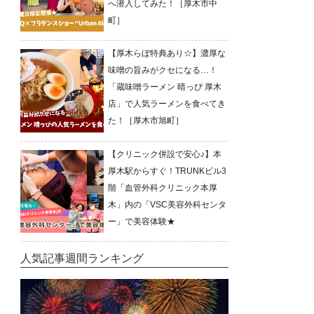
へ潜入してみた！［厚木市中
町］
【厚木らぼ特典あり☆】濃厚な
味噌の旨みがクセになる…！
「蔵味噌ラーメン 晴っぴ 厚木
店」で人気ラーメンを食べてき
た！［厚木市旭町］
【クリニック併設で安心♪】本
厚木駅からすぐ！TRUNKビル3
階「血管外科クリニック本厚
木」内の「VSC美容外科センタ
ー」で美容体験★
人気記事週間ランキング