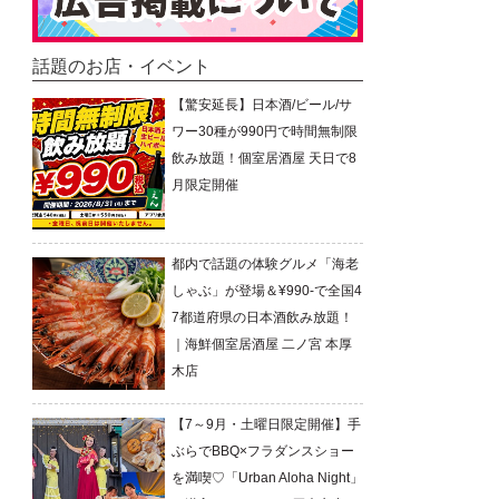
話題のお店・イベント
【驚安延長】日本酒/ビール/サ
ワー30種が990円で時間無制限
飲み放題！個室居酒屋 天日で8
月限定開催
都内で話題の体験グルメ「海老
しゃぶ」が登場＆¥990-で全国4
7都道府県の日本酒飲み放題！
｜海鮮個室居酒屋 二ノ宮 本厚
木店
【7～9月・土曜日限定開催】手
ぶらでBBQ×フラダンスショー
を満喫♡「Urban Aloha Night」