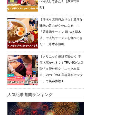
へ潜入してみた！［厚木市中
町］
【厚木らぼ特典あり☆】濃厚な
味噌の旨みがクセになる…！
「蔵味噌ラーメン 晴っぴ 厚木
店」で人気ラーメンを食べてき
た！［厚木市旭町］
【クリニック併設で安心♪】本
厚木駅からすぐ！TRUNKビル3
階「血管外科クリニック本厚
木」内の「VSC美容外科センタ
ー」で美容体験★
人気記事週間ランキング