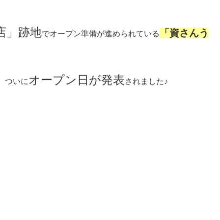
店」跡地
「資さんう
でオープン準備が進められている
オープン日が発表
、ついに
されました♪