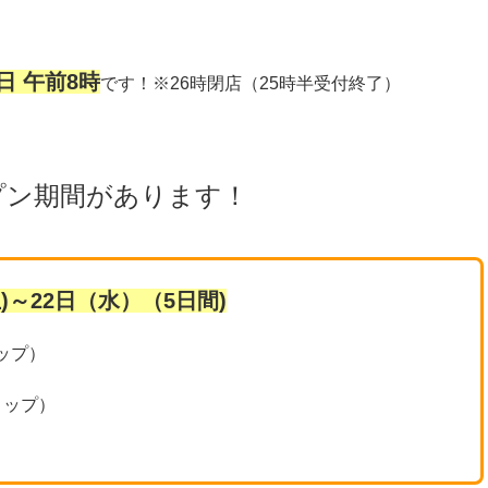
日 午前8時
です！※26時閉店（25時半受付終了）
プン期間があります！
(土)～22日（水）（5日間)
ップ）
トップ）