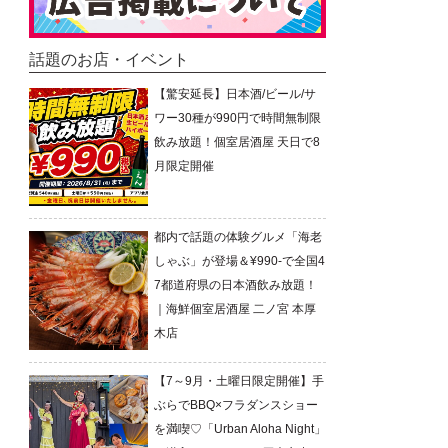
話題のお店・イベント
【驚安延長】日本酒/ビール/サ
ワー30種が990円で時間無制限
飲み放題！個室居酒屋 天日で8
月限定開催
都内で話題の体験グルメ「海老
しゃぶ」が登場＆¥990-で全国4
7都道府県の日本酒飲み放題！
｜海鮮個室居酒屋 二ノ宮 本厚
木店
【7～9月・土曜日限定開催】手
ぶらでBBQ×フラダンスショー
を満喫♡「Urban Aloha Night」