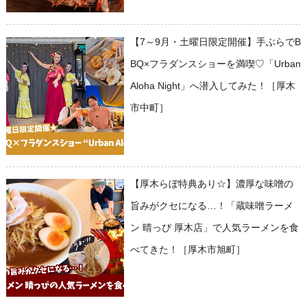
【7～9月・土曜日限定開催】手ぶらでB
BQ×フラダンスショーを満喫♡「Urban
Aloha Night」へ潜入してみた！［厚木
市中町］
【厚木らぼ特典あり☆】濃厚な味噌の
旨みがクセになる…！「蔵味噌ラーメ
ン 晴っぴ 厚木店」で人気ラーメンを食
べてきた！［厚木市旭町］