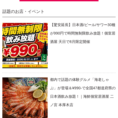
話題のお店・イベント
【驚安延長】日本酒/ビール/サワー30種
が990円で時間無制限飲み放題！個室居
酒屋 天日で8月限定開催
都内で話題の体験グルメ「海老しゃ
ぶ」が登場＆¥990-で全国47都道府県の
日本酒飲み放題！｜海鮮個室居酒屋 二
ノ宮 本厚木店