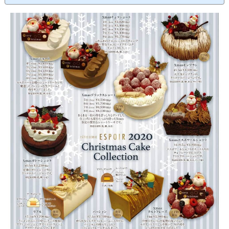
ば」必ず「美味しいよ！」とSNSで話題になっていたパティスリーエスポワールさんが10月4
日厚木市旭町に移転オープンされました。車がないタハラ家はなかなか鳶尾まで遠征するこ
とができず、近くに来てくれてとっても嬉しいです！場所はイオン厚木店の通りを岡田方面
へ10...