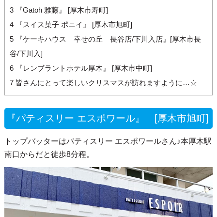
3
『Gatoh 雅藤』 [厚木市寿町]
4
『スイス菓子 ポニイ』 [厚木市旭町]
5
『ケーキハウス 幸せの丘 長谷店/下川入店』[厚木市長
谷/下川入]
6
『レンブラントホテル厚木』 [厚木市中町]
7
皆さんにとって楽しいクリスマスが訪れますように…☆
『パティスリー エスポワール』 [厚木市旭町]
トップバッターはパティスリー エスポワールさん♪本厚木駅
南口からだと徒歩8分程。