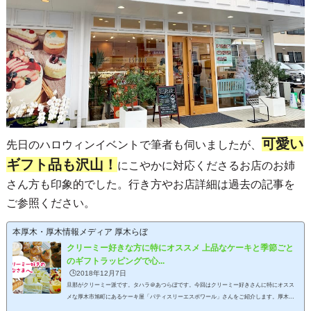
可愛い
先日のハロウィンイベントで筆者も伺いましたが、
ギフト品も沢山！
にこやかに対応くださるお店のお姉
さん方も印象的でした。行き方やお店詳細は過去の記事を
ご参照ください。
本厚木・厚木情報メディア 厚木らぼ
クリーミー好きな方に特にオススメ 上品なケーキと季節ごと
のギフトラッピングで心...
🕒️2018年12月7日
旦那がクリーミー派です。タハラ＠あつらぼです。今回はクリーミー好きさんに特にオスス
メな厚木市旭町にあるケーキ屋「パティスリーエスポワール」さんをご紹介します。厚木市
鳶尾で人気店だったケーキ屋さんが厚木市旭町に移転オープン「鳶尾のケーキ屋さんといえ