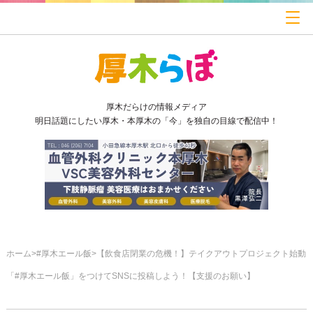
厚木だらけの情報メディア
明日話題にしたい厚木・本厚木の「今」を独自の目線で配信中！
ホーム
#厚木エール飯
【飲食店閉業の危機！】テイクアウトプロジェクト始動
「#厚木エール飯」をつけてSNSに投稿しよう！【支援のお願い】