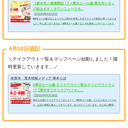
【厚木市と連携開始！】#厚木エール飯 厚木市とタッ
グ組みます！タウンニュースさ...
🕒️2020年4月16日
#厚木エール飯がはじまってからSNSを管理しすぎてサイトの更新が滞っておりま
した！申し訳ございません！#厚木エール飯？なにそれ美味しいの？というかたは
こちらの記事をどうぞ★ちなみに#厚木エール飯の各種SNSはこちらをご覧くださ
い★▶#厚木エール飯 Instagram▶#厚木エール飯 Facebook（厚木が大好き！グル
ープ）▶#厚木エール飯 Twitterそれは一通のメールからはじまった。「市役所内
でも話題になっていますよ！#厚木エール飯」この#厚木エール飯活動がこの度市役
4月18日追記
所内で話題になっていると厚木市広報課からご連絡がありまして色々...
＼
テイクアウト一覧＆マップページ始動しました！随
時更新していきます。
／
本厚木・厚木情報メディア 厚木らぼ
#厚木エール飯 テイクアウト一覧＆テイクアウトマッ
プ【厚木市でテイクアウトをし...
🕒️2020年4月18日
厚木らぼ発のテイクアウトプロジェクト「#厚木エール飯」どんどん広まってくれ
て、お店の情報も集まってきています。ありがとうございます。ちなみに#厚木エ
ール飯の各種SNSはこちらをご覧ください★▶#厚木エール飯 Instagram▶#厚木エ
ール飯 Facebook（厚木が大好き！グループ）▶#厚木エール飯 Twitter読者のか
たからテイクアウト対応店の一覧表とマップの対応を希望されているかたが多かっ
たので、随時更新していきます。#厚木エール飯は基本的にSNSを用いた取り組み