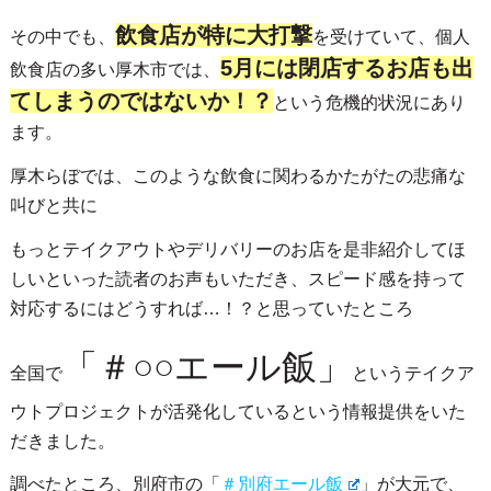
飲食店が特に大打撃
その中でも、
を受けていて、個人
5月には閉店するお店も出
飲食店の多い厚木市では、
てしまうのではないか！？
という危機的状況にあり
ます。
厚木らぼでは、このような飲食に関わるかたがたの悲痛な
叫びと共に
もっとテイクアウトやデリバリーのお店を是非紹介してほ
しいといった読者のお声もいただき、スピード感を持って
対応するにはどうすれば…！？と思っていたところ
「＃○○エール飯」
全国で
というテイクア
ウトプロジェクトが活発化しているという情報提供をいた
だきました。
調べたところ、別府市の「
＃別府エール飯
」が大元で、