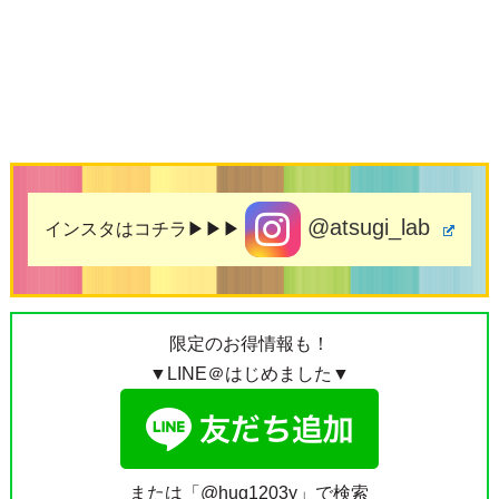
@atsugi_lab
インスタはコチラ▶▶▶
限定のお得情報も！
▼LINE＠はじめました▼
または「@hug1203y」で検索