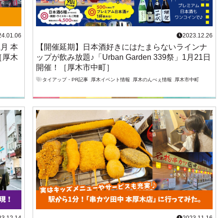
24.01.06
2023.12.26
月 本
【開催延期】日本酒好きにはたまらないラインナ
［厚木
ップが飲み放題♪「Urban Garden 339祭」1月21日
開催！［厚木市中町］
タイアップ・PR記事
,
厚木イベント情報
,
厚木のんべぇ情報
,
厚木市中町