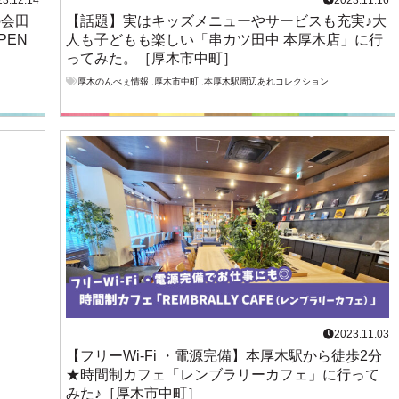
23.12.14
2023.11.16
の会田
【話題】実はキッズメニューやサービスも充実♪大
PEN
人も子どもも楽しい「串カツ田中 本厚木店」に行
ってみた。［厚木市中町］
厚木のんべぇ情報
,
厚木市中町
,
本厚木駅周辺あれコレクション
2023.11.03
【フリーWi-Fi ・電源完備】本厚木駅から徒歩2分
★時間制カフェ「レンブラリーカフェ」に行って
みた♪［厚木市中町］