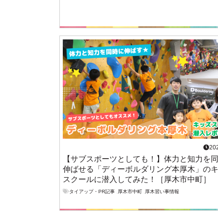
20
【サブスポーツとしても！】体力と知力を
伸ばせる「ディーボルダリング本厚木」の
スクールに潜入してみた！［厚木市中町］
タイアップ・PR記事
,
厚木市中町
,
厚木習い事情報