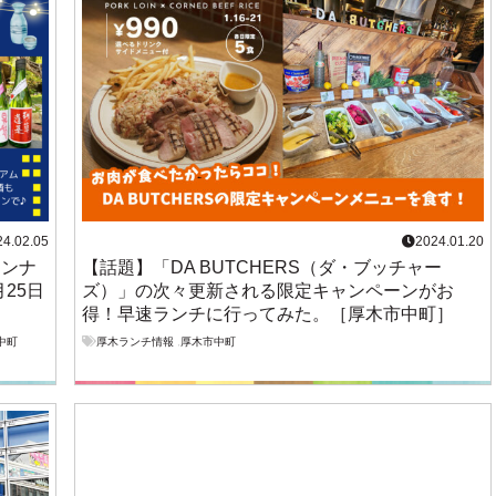
24.02.05
2024.01.20
インナ
【話題】「DA BUTCHERS（ダ・ブッチャー
月25日
ズ）」の次々更新される限定キャンペーンがお
得！早速ランチに行ってみた。［厚木市中町］
中町
厚木ランチ情報
,
厚木市中町