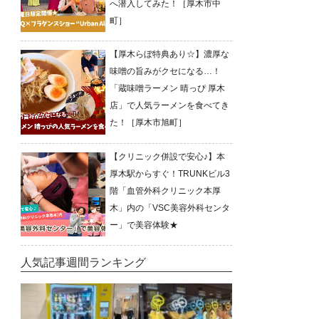
へ潜入してみた！［厚木市中
町］
【厚木らぼ特典あり☆】濃厚な
味噌の旨みがクセになる…！
「蔵味噌ラーメン 晴っぴ 厚木
店」で人気ラーメンを食べてき
た！［厚木市旭町］
【クリニック併設で安心♪】本
厚木駅からすぐ！TRUNKビル3
階「血管外科クリニック本厚
木」内の「VSC美容外科センタ
ー」で美容体験★
人気記事週間ランキング