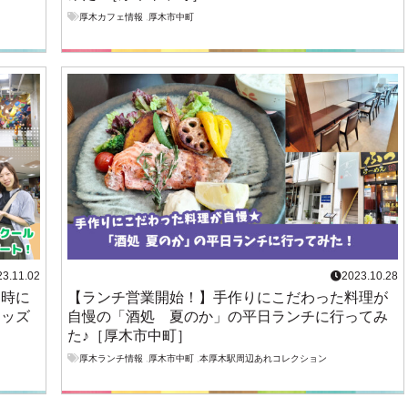
厚木カフェ情報
,
厚木市中町
23.11.02
2023.10.28
同時に
【ランチ営業開始！】手作りにこだわった料理が
キッズ
自慢の「酒処 夏のか」の平日ランチに行ってみ
た♪［厚木市中町］
厚木ランチ情報
,
厚木市中町
,
本厚木駅周辺あれコレクション