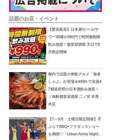
話題のお店・イベント
【驚安延長】日本酒/ビール/サ
ワー30種が990円で時間無制限
飲み放題！個室居酒屋 天日で8
月限定開催
都内で話題の体験グルメ「海老
しゃぶ」が登場＆¥990-で全国4
7都道府県の日本酒飲み放題！
｜海鮮個室居酒屋 二ノ宮 本厚
木店
【7～9月・土曜日限定開催】手
ぶらでBBQ×フラダンスショー
を満喫♡「Urban Aloha Night」