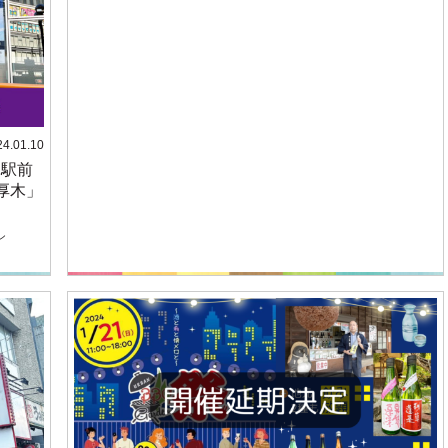
24.01.10
木駅前
厚木」
ン