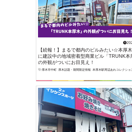
20
【続報！】まるで都内のビルみたい☆本厚
に建設中の地域密着型商業ビル「TRUNK本
の外観がついにお目見え！
厚木市中町
,
厚木話題・期間限定情報
,
本厚木駅周辺あれコレクショ