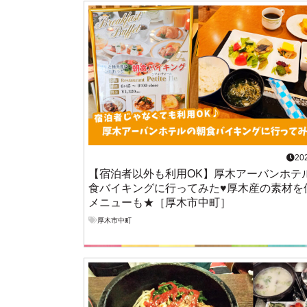
20
【宿泊者以外も利用OK】厚木アーバンホテ
食バイキングに行ってみた♥厚木産の素材を
メニューも★［厚木市中町］
厚木市中町