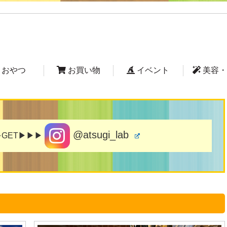
おやつ
お買い物
イベント
美容・
@atsugi_lab
GET▶▶▶