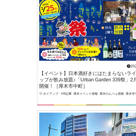
20
【イベント】日本酒好きにはたまらないラ
ップが飲み放題♪「Urban Garden 339祭」2
開催！［厚木市中町］
タイアップ・PR記事
,
厚木イベント情報
,
厚木のんべぇ情報
,
厚木市