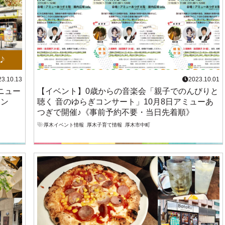
23.10.13
2023.10.01
ニュー
【イベント】0歳からの音楽会「親子でのんびりと
ョン
聴く 音のゆらぎコンサート」10月8日アミューあ
つぎで開催♪《事前予約不要・当日先着順》
厚木イベント情報
,
厚木子育て情報
,
厚木市中町