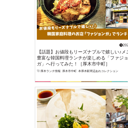
20
【話題】お値段もリーズナブルで嬉しい♪メ
豊富な韓国料理ランチが楽しめる「ファジ
ガ」へ行ってみた！［厚木市中町］
厚木ランチ情報
,
厚木市中町
,
本厚木駅周辺あれコレクション