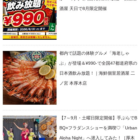
酒屋 天日で8月限定開催
都内で話題の体験グルメ「海老しゃ
ぶ」が登場＆¥990-で全国47都道府県の
日本酒飲み放題！｜海鮮個室居酒屋 二
ノ宮 本厚木店
【7～9月・土曜日限定開催】手ぶらでB
BQ×フラダンスショーを満喫♡「Urban
Aloha Night」へ潜入してみた！［厚木