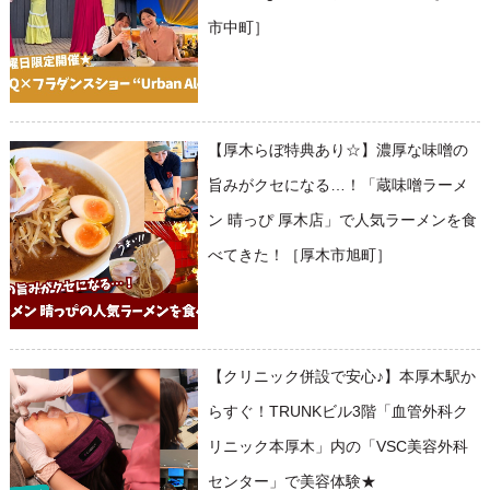
市中町］
【厚木らぼ特典あり☆】濃厚な味噌の
旨みがクセになる…！「蔵味噌ラーメ
ン 晴っぴ 厚木店」で人気ラーメンを食
べてきた！［厚木市旭町］
【クリニック併設で安心♪】本厚木駅か
らすぐ！TRUNKビル3階「血管外科ク
リニック本厚木」内の「VSC美容外科
センター」で美容体験★