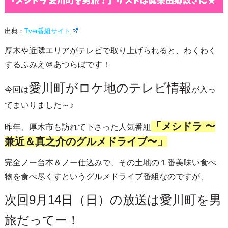
出典：
Tver番組サイト
厚木や近隣エリアがテレビで取り上げられると、わくわく
するふみえ＠あつらぼです！
愛川町がロケ地のテレビ情報
今回は
が入っ
てまいりました～♪
「メシドラ 〜
昨年、厚木市も訪れて下さった人気番組
兼近＆真之介のグルメドライブ〜」
完全ノー台本＆ノー仕込みで、その土地の１番美味い食べ
物を食べ尽くすというグルメドライブ番組なのですが、
次回9月14日（日）の放送は愛川町を男
旅だってー！