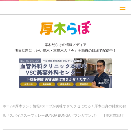
厚木だらけの情報メディア
明日話題にしたい厚木・本厚木の「今」を独自の目線で配信中！
ホーム
厚木ランチ情報
スープが美味すぎてクセになる！厚木出身の姉妹のお
店「スパイススープカレーBUNGA BUNGA（ブンガブンガ）」［厚木市旭町］