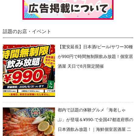
話題のお店・イベント
【驚安延長】日本酒/ビール/サワー30種
が990円で時間無制限飲み放題！個室居
酒屋 天日で8月限定開催
都内で話題の体験グルメ「海老しゃ
ぶ」が登場＆¥990-で全国47都道府県の
日本酒飲み放題！｜海鮮個室居酒屋 二