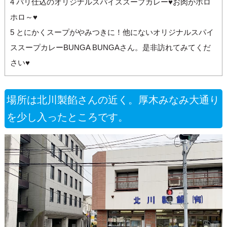
4
バリ仕込のオリジナルスパイススープカレー♥お肉がホロ
ホロ～♥
5
とにかくスープがやみつきに！他にないオリジナルスパイ
ススープカレーBUNGA BUNGAさん。是非訪れてみてくだ
さい♥
場所は北川製餡さんの近く。厚木みなみ大通り
を少し入ったところです。