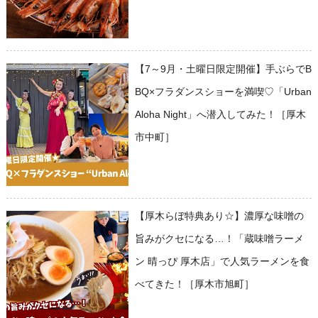
【7～9月・土曜日限定開催】手ぶらでB
BQ×フラダンスショーを満喫♡「Urban
Aloha Night」へ潜入してみた！［厚木
市中町］
【厚木らぼ特典あり☆】濃厚な味噌の
旨みがクセになる…！「蔵味噌ラーメ
ン 晴っぴ 厚木店」で人気ラーメンを食
べてきた！［厚木市旭町］