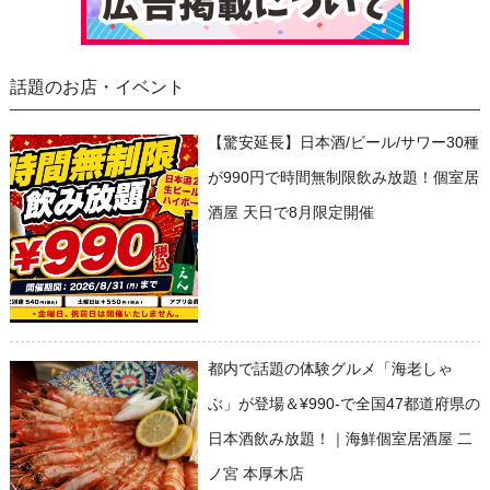
話題のお店・イベント
【驚安延長】日本酒/ビール/サワー30種
が990円で時間無制限飲み放題！個室居
酒屋 天日で8月限定開催
都内で話題の体験グルメ「海老しゃ
ぶ」が登場＆¥990-で全国47都道府県の
日本酒飲み放題！｜海鮮個室居酒屋 二
ノ宮 本厚木店