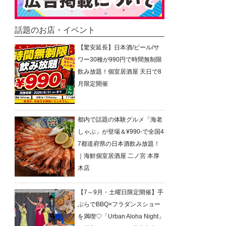
話題のお店・イベント
【驚安延長】日本酒/ビール/サ
ワー30種が990円で時間無制限
飲み放題！個室居酒屋 天日で8
月限定開催
都内で話題の体験グルメ「海老
しゃぶ」が登場＆¥990-で全国4
7都道府県の日本酒飲み放題！
｜海鮮個室居酒屋 二ノ宮 本厚
木店
【7～9月・土曜日限定開催】手
ぶらでBBQ×フラダンスショー
を満喫♡「Urban Aloha Night」