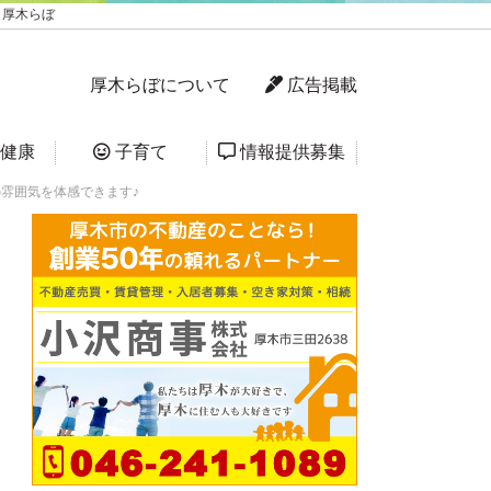
 厚木らぼ
厚木らぼについて
広告掲載
健康
子育て
情報提供募集
の雰囲気を体感できます♪