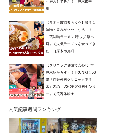
へ潜入してみた！［厚木市中
町］
【厚木らぼ特典あり☆】濃厚な
味噌の旨みがクセになる…！
「蔵味噌ラーメン 晴っぴ 厚木
店」で人気ラーメンを食べてき
た！［厚木市旭町］
【クリニック併設で安心♪】本
厚木駅からすぐ！TRUNKビル3
階「血管外科クリニック本厚
木」内の「VSC美容外科センタ
ー」で美容体験★
人気記事週間ランキング