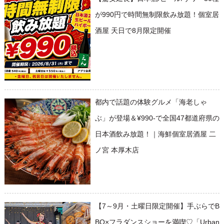
が990円で時間無制限飲み放題！個室居
酒屋 天日で8月限定開催
都内で話題の体験グルメ「海老しゃ
ぶ」が登場＆¥990-で全国47都道府県の
日本酒飲み放題！｜海鮮個室居酒屋 二
ノ宮 本厚木店
【7～9月・土曜日限定開催】手ぶらでB
BQ×フラダンスショーを満喫♡「Urban