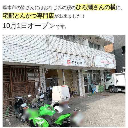
ひろ瀬さんの横
厚木市の皆さんにはおなじみの鰻の
に、
宅配とんかつ専門店
が出来ました！
10月1日オープン
です。