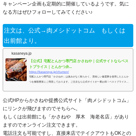
キャンペーン企画も定期的に開催しているようです。気に
なる方はぜひフォローしてみてください♪
注文は、公式→肉メシドットコム もしくは
出前館より。
kasaneya.jp
【公式】宅配とんかつ専門店 かさねや｜公式サイトならベス
トプライス｜とんかつ弁...
https://kasaneya.jp/chumon/
宅配とんかつ専門店「かさねや」は臭みがなく軟らかく、美味しい厳選豚を使用したとんか
つを種類豊富にご用意しております。ご注文なら公式サイトが一番お得！ベストプライスを
お約束します。
公式HPからかさねや提携公式サイト「肉メシドットコム」
にリンクが飛びますのでそちらへ。
もしくは出前館にも「かさねや 厚木 海老名店」があり
ますのでオンライン注文できます。
電話注文も可能ですし、直接来店でテイクアウトもOKとの