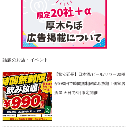
話題のお店・イベント
【驚安延長】日本酒/ビール/サワー30種
が990円で時間無制限飲み放題！個室居
酒屋 天日で8月限定開催