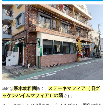
厚木幼稚園
ステーキマフィア（旧グ
場所は
近く、
ッケンハイムマフィア）の隣
です。