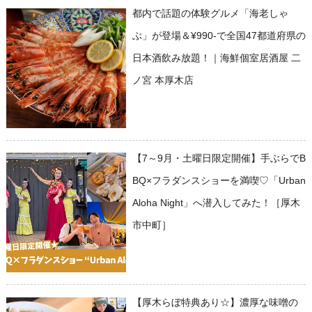
都内で話題の体験グルメ「海老しゃ
ぶ」が登場＆¥990-で全国47都道府県の
日本酒飲み放題！｜海鮮個室居酒屋 二
ノ宮 本厚木店
【7～9月・土曜日限定開催】手ぶらでB
BQ×フラダンスショーを満喫♡「Urban
Aloha Night」へ潜入してみた！［厚木
市中町］
【厚木らぼ特典あり☆】濃厚な味噌の