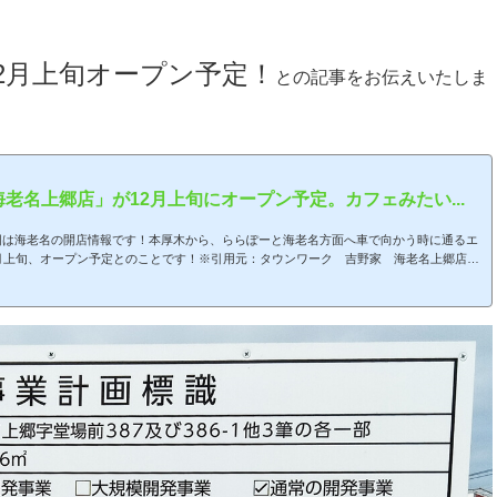
2月上旬オープン予定！
との記事をお伝えいたしま
老名上郷店」が12月上旬にオープン予定。カフェみたい...
回は海老名の開店情報です！本厚木から、ららぽーと海老名方面へ車で向かう時に通るエ
月上旬、オープン予定とのことです！※引用元：タウンワーク 吉野家 海老名上郷店ま
海老名上郷店」場所は海老名市上郷。本厚木駅から車で約7分、海老名駅から徒歩約7
ら徒歩約7分の場所。求人情報での地番表記は「神奈川県海老名市上郷字堂場前387」と