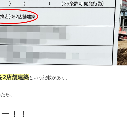
を2店舗建築
という記載があり、
いたら、
ーー！！