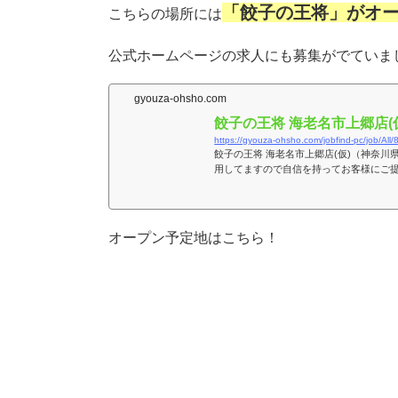
「餃子の王将」がオ
こちらの場所には
公式ホームページの求人にも募集がでていま
gyouza-ohsho.com
餃子の王将 海老名市上郷店
https://gyouza-ohsho.com/jobfind-pc/job/All
餃子の王将 海老名市上郷店(仮)（神奈
用してますので自信を持ってお客様にご
オープン予定地はこちら！