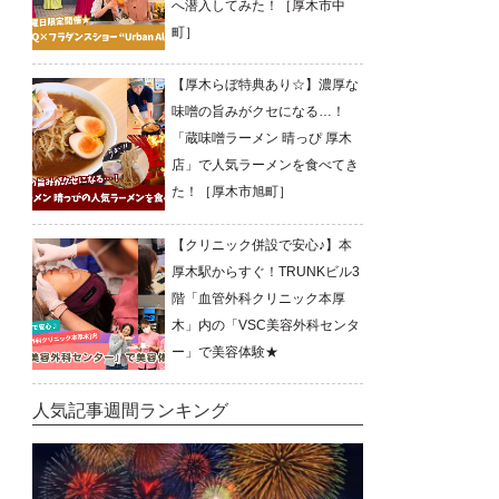
へ潜入してみた！［厚木市中
町］
【厚木らぼ特典あり☆】濃厚な
味噌の旨みがクセになる…！
「蔵味噌ラーメン 晴っぴ 厚木
店」で人気ラーメンを食べてき
た！［厚木市旭町］
【クリニック併設で安心♪】本
厚木駅からすぐ！TRUNKビル3
階「血管外科クリニック本厚
木」内の「VSC美容外科センタ
ー」で美容体験★
人気記事週間ランキング