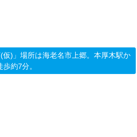
(仮)」場所は海老名市上郷。本厚木駅か
徒歩約7分。