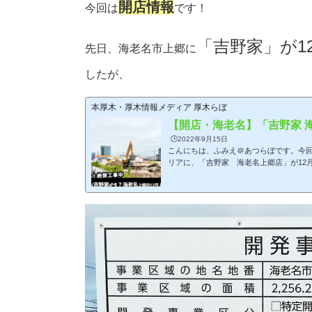
開店情報
今回は
です！
「吉野家」が1
先日、海老名市上郷に
したが、
本厚木・厚木情報メディア 厚木らぼ
【開店・海老名】「吉野家 海
🕒️2022年9月15日
こんにちは、ふみえ＠あつらぼです。今
リアに、「吉野家 海老名上郷店」が12
ずは場所からご案内致します！「吉野家 
分。本厚木駅から車で約7分、海老名駅か
なっておりますが、まだ住所表記は不明...