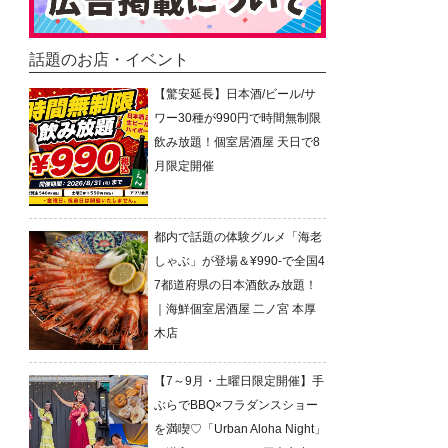
話題のお店・イベント
【驚安延長】日本酒/ビール/サ
ワー30種が990円で時間無制限
飲み放題！個室居酒屋 天日で8
月限定開催
都内で話題の体験グルメ「海老
しゃぶ」が登場＆¥990-で全国4
7都道府県の日本酒飲み放題！
｜海鮮個室居酒屋 二ノ宮 本厚
木店
【7～9月・土曜日限定開催】手
ぶらでBBQ×フラダンスショー
を満喫♡「Urban Aloha Night」