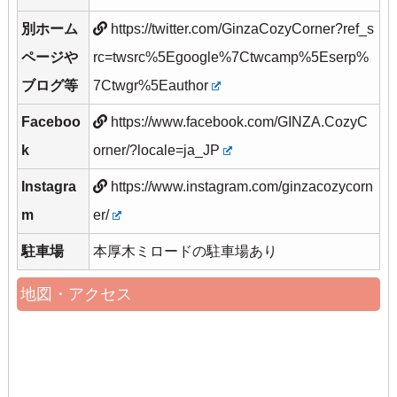
別ホーム
https://twitter.com/GinzaCozyCorner?ref_s
ページや
rc=twsrc%5Egoogle%7Ctwcamp%5Eserp%
ブログ等
7Ctwgr%5Eauthor
Faceboo
https://www.facebook.com/GINZA.CozyC
k
orner/?locale=ja_JP
Instagra
https://www.instagram.com/ginzacozycorn
m
er/
駐車場
本厚木ミロードの駐車場あり
地図・アクセス