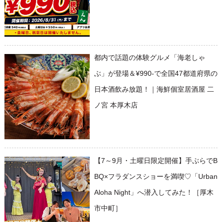
都内で話題の体験グルメ「海老しゃ
ぶ」が登場＆¥990-で全国47都道府県の
日本酒飲み放題！｜海鮮個室居酒屋 二
ノ宮 本厚木店
【7～9月・土曜日限定開催】手ぶらでB
BQ×フラダンスショーを満喫♡「Urban
Aloha Night」へ潜入してみた！［厚木
市中町］