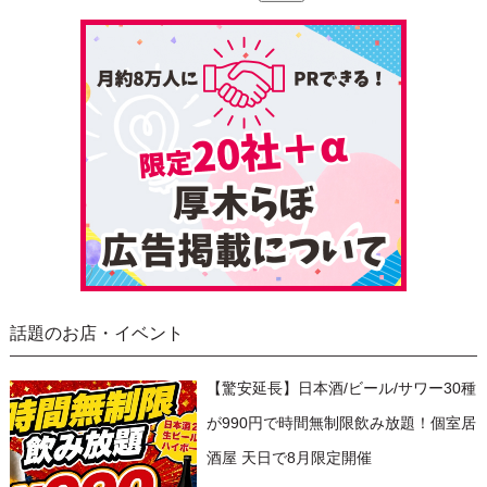
話題のお店・イベント
【驚安延長】日本酒/ビール/サワー30種
が990円で時間無制限飲み放題！個室居
酒屋 天日で8月限定開催