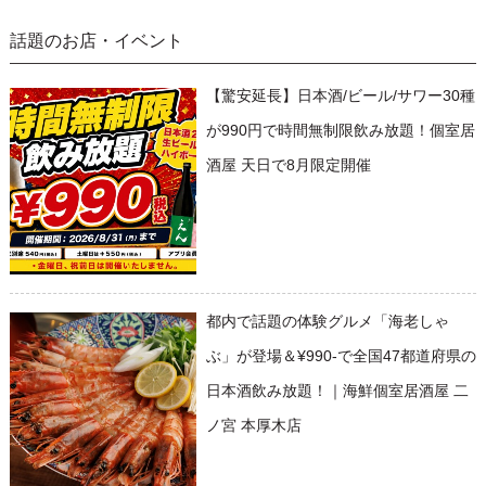
話題のお店・イベント
【驚安延長】日本酒/ビール/サワー30種
が990円で時間無制限飲み放題！個室居
酒屋 天日で8月限定開催
都内で話題の体験グルメ「海老しゃ
ぶ」が登場＆¥990-で全国47都道府県の
日本酒飲み放題！｜海鮮個室居酒屋 二
ノ宮 本厚木店