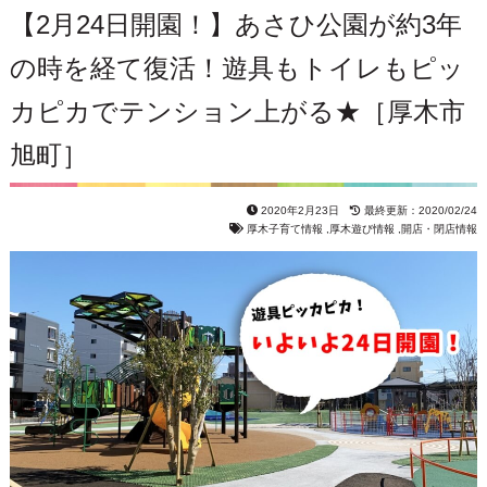
【2月24日開園！】あさひ公園が約3年
の時を経て復活！遊具もトイレもピッ
カピカでテンション上がる★［厚木市
旭町］
2020年2月23日
最終更新：2020/02/24
厚木子育て情報
,
厚木遊び情報
,
開店・閉店情報