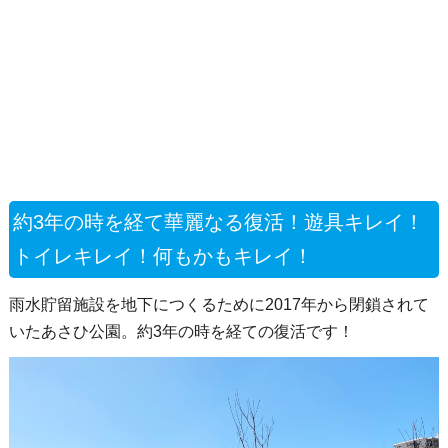
約3年の時を経て華麗なる復活！遊具キレイ！
トイレキレイ！何もかもキレイ！
雨水貯留施設を地下につくるために2017年から閉鎖されて
いたあさひ公園。約3年の時を経ての復活です！