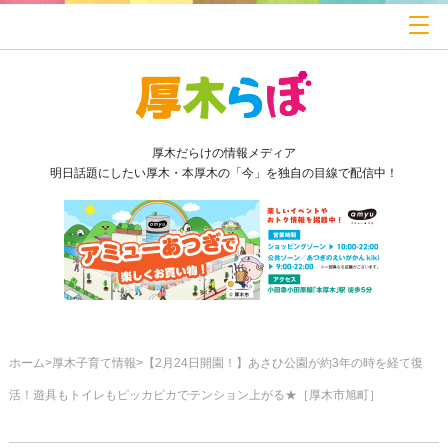
厚木だらけの情報メディア
明日話題にしたい厚木・本厚木の「今」を独自の目線で配信中！
ホーム
厚木子育て情報
【2月24日開園！】あさひ公園が約3年の時を経て復
活！遊具もトイレもピッカピカでテンション上がる★［厚木市旭町］