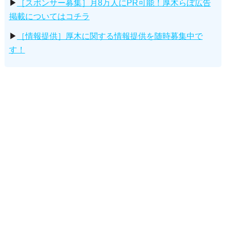
▶
［スポンサー募集］月8万人にPR可能！厚木らぼ広告
掲載についてはコチラ
▶
［情報提供］厚木に関する情報提供を随時募集中で
す！