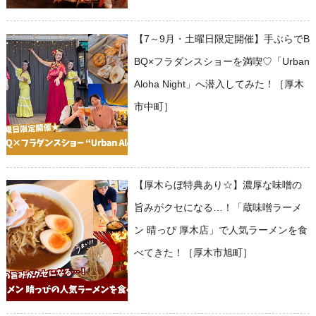
【7～9月・土曜日限定開催】手ぶらでB
BQ×フラダンスショーを満喫♡「Urban
Aloha Night」へ潜入してみた！［厚木
市中町］
【厚木らぼ特典あり☆】濃厚な味噌の
旨みがクセになる…！「蔵味噌ラーメ
ン 晴っぴ 厚木店」で人気ラーメンを食
べてきた！［厚木市旭町］