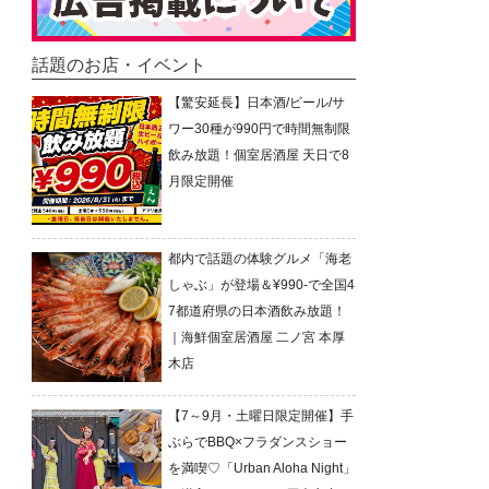
話題のお店・イベント
【驚安延長】日本酒/ビール/サ
ワー30種が990円で時間無制限
飲み放題！個室居酒屋 天日で8
月限定開催
都内で話題の体験グルメ「海老
しゃぶ」が登場＆¥990-で全国4
7都道府県の日本酒飲み放題！
｜海鮮個室居酒屋 二ノ宮 本厚
木店
【7～9月・土曜日限定開催】手
ぶらでBBQ×フラダンスショー
を満喫♡「Urban Aloha Night」