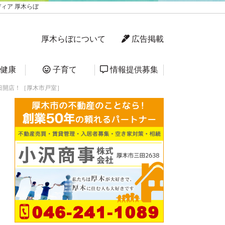
ィア 厚木らぼ
厚木らぼについて
広告掲載
健康
子育て
情報提供募集
日開店！［厚木市戸室］