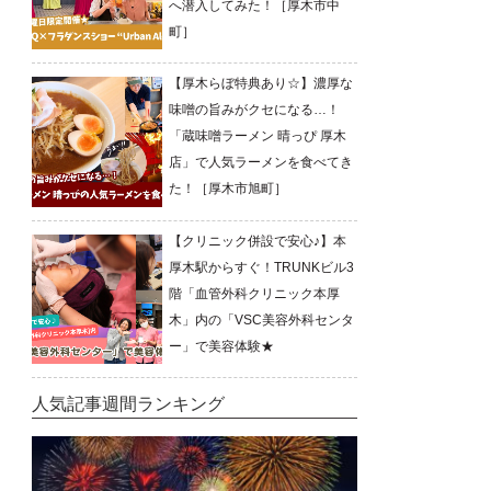
へ潜入してみた！［厚木市中
町］
【厚木らぼ特典あり☆】濃厚な
味噌の旨みがクセになる…！
「蔵味噌ラーメン 晴っぴ 厚木
店」で人気ラーメンを食べてき
た！［厚木市旭町］
【クリニック併設で安心♪】本
厚木駅からすぐ！TRUNKビル3
階「血管外科クリニック本厚
木」内の「VSC美容外科センタ
ー」で美容体験★
人気記事週間ランキング