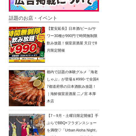
話題のお店・イベント
【驚安延長】日本酒/ビール/サ
ワー30種が990円で時間無制限
飲み放題！個室居酒屋 天日で8
月限定開催
都内で話題の体験グルメ「海老
しゃぶ」が登場＆¥990-で全国4
7都道府県の日本酒飲み放題！
｜海鮮個室居酒屋 二ノ宮 本厚
木店
【7～9月・土曜日限定開催】手
ぶらでBBQ×フラダンスショー
を満喫♡「Urban Aloha Night」