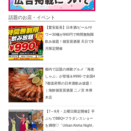
話題のお店・イベント
【驚安延長】日本酒/ビール/サ
ワー30種が990円で時間無制限
飲み放題！個室居酒屋 天日で8
月限定開催
都内で話題の体験グルメ「海老
しゃぶ」が登場＆¥990-で全国4
7都道府県の日本酒飲み放題！
｜海鮮個室居酒屋 二ノ宮 本厚
木店
【7～9月・土曜日限定開催】手
ぶらでBBQ×フラダンスショー
を満喫♡「Urban Aloha Night」