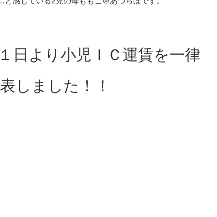
…と感じている2児の母ももこ＠あつらぼです。
１日より小児ＩＣ運賃を一律
表しました！！