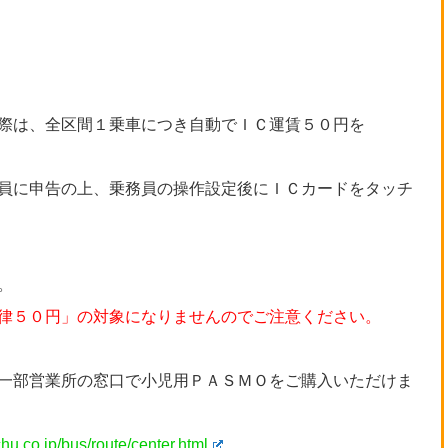
際は、全区間１乗車につき自動でＩＣ運賃５０円を
員に申告の上、乗務員の操作設定後にＩＣカードをタッチ
。
律５０円」の対象になりませんのでご注意ください。
一部営業所の窓口で小児用ＰＡＳＭＯをご購入いただけま
hu.co.jp/bus/route/center.html