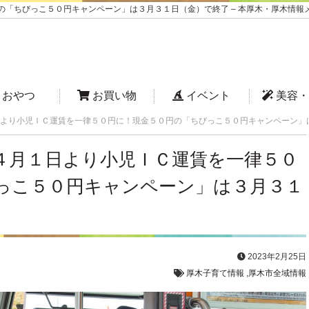
「ちびっこ５０円キャンペーン」は３月３１日（金）で終了 – 本厚木・厚木情報メ
おやつ
お買い物
イベント
美容・
より小児ＩＣ運賃を一律５０円に！現金５０円の「ちびっこ５０円キャンペーン」
４月１日より小児ＩＣ運賃を一律５０
っこ５０円キャンペーン」は３月３１
2023年2月25日
厚木子育て情報
,
厚木市全域情報