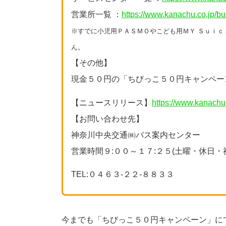
営業所一覧 ：
https://www.kanachu.co.jp/bus
※すでに小児用ＰＡＳＭＯやこども用ＭＹ Ｓｕｉ
ん。
【その他】
現金５０円の「ちびっこ５０円キャンペー
【ニュースリリース】
https://www.kanachu
【お問い合わせ先】
神奈川中央交通㈱バス案内センター
営業時間９:００～１７:２５(土曜・休日・
TEL:０４６３-２２-８８３３
今までも「ちびっこ５０円キャンペーン」に