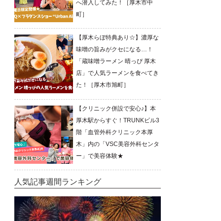
へ潜入してみた！［厚木市中
町］
【厚木らぼ特典あり☆】濃厚な
味噌の旨みがクセになる…！
「蔵味噌ラーメン 晴っぴ 厚木
店」で人気ラーメンを食べてき
た！［厚木市旭町］
【クリニック併設で安心♪】本
厚木駅からすぐ！TRUNKビル3
階「血管外科クリニック本厚
木」内の「VSC美容外科センタ
ー」で美容体験★
人気記事週間ランキング