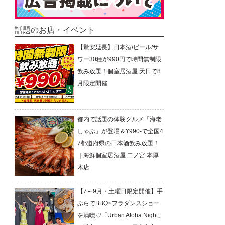
話題のお店・イベント
【驚安延長】日本酒/ビール/サ
ワー30種が990円で時間無制限
飲み放題！個室居酒屋 天日で8
月限定開催
都内で話題の体験グルメ「海老
しゃぶ」が登場＆¥990-で全国4
7都道府県の日本酒飲み放題！
｜海鮮個室居酒屋 二ノ宮 本厚
木店
【7～9月・土曜日限定開催】手
ぶらでBBQ×フラダンスショー
を満喫♡「Urban Aloha Night」