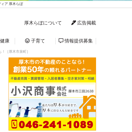
ィア 厚木らぼ
厚木らぼについて
広告掲載
健康
子育て
情報提供募集
も！［厚木市泉町］