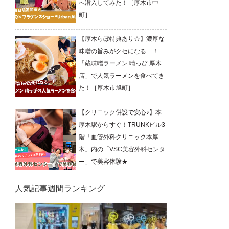
へ潜入してみた！［厚木市中
町］
【厚木らぼ特典あり☆】濃厚な
味噌の旨みがクセになる…！
「蔵味噌ラーメン 晴っぴ 厚木
店」で人気ラーメンを食べてき
た！［厚木市旭町］
【クリニック併設で安心♪】本
厚木駅からすぐ！TRUNKビル3
階「血管外科クリニック本厚
木」内の「VSC美容外科センタ
ー」で美容体験★
人気記事週間ランキング