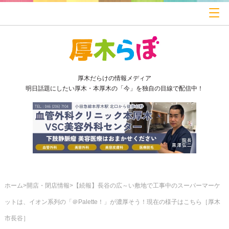
厚木だらけの情報メディア
明日話題にしたい厚木・本厚木の「今」を独自の目線で配信中！
ホーム
開店・閉店情報
【続報】長谷の広～い敷地で工事中のスーパーマーケ
ットは、イオン系列の「＠Palette！」が濃厚そう！現在の様子はこちら［厚木
市長谷］