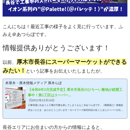
こんにちは！最近工事の様子をよく見に行っています、ふ
みえ＠あつらぼです。
情報提供ありがとうございます！
厚木市長谷にスーパーマーケットができる
以前、
みたい！
という記事をお伝えいたしましたが、
本厚木・厚木情報メディア 厚木らぼ
【令和4年3月完成予定】厚木市長谷のひろーい敷地が絶賛工
事中！第1工区はスーパー...
🕒️2021年12月14日
工事現場に出会うと工事許可書を探してしまうももこ＠あつらぼです。（職業病だ）情報提
供をいただき、ありがとうございます！ヨークフーズ南毛利店の近くにまたスーパーが出来
るみたい…！との情報をいただき、早速現場の確認に行ってまいりました♪場所は厚木市長
谷。本厚木駅より車で約13分。幸せの丘長谷店さん、金龍閣さん並び。新しいスーパーマー
ケットの建設予定地は、厚木市長谷です。本厚木駅から車で向かった場合、幸せの丘長谷店
長谷エリアにお住まいの方からの情報によると、
さんや中華の金龍閣さんの少し先になります。もんの凄く広い敷地面積…！！どうやら、大