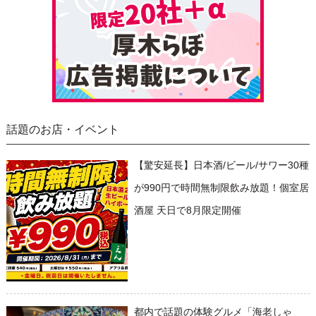
話題のお店・イベント
【驚安延長】日本酒/ビール/サワー30種
が990円で時間無制限飲み放題！個室居
酒屋 天日で8月限定開催
都内で話題の体験グルメ「海老しゃ