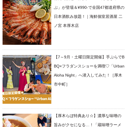
ぶ」が登場＆¥990-で全国47都道府県の
日本酒飲み放題！｜海鮮個室居酒屋 二
ノ宮 本厚木店
【7～9月・土曜日限定開催】手ぶらでB
BQ×フラダンスショーを満喫♡「Urban
Aloha Night」へ潜入してみた！［厚木
市中町］
【厚木らぼ特典あり☆】濃厚な味噌の
旨みがクセになる…！「蔵味噌ラーメ