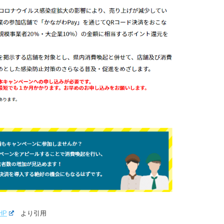
HP
より引用