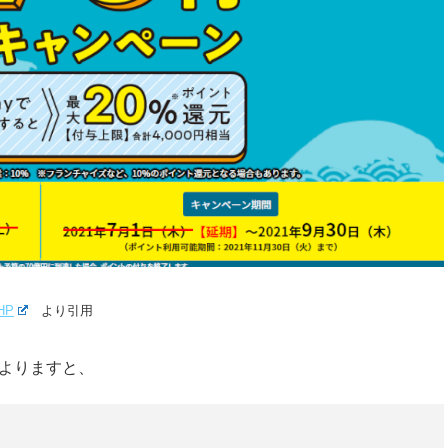
HP
より引用
によりますと、