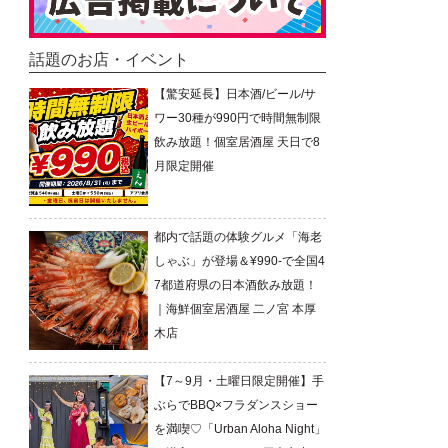
話題のお店・イベント
【驚安延長】日本酒/ビール/サ
ワー30種が990円で時間無制限
飲み放題！個室居酒屋 天日で8
月限定開催
都内で話題の体験グルメ「海老
しゃぶ」が登場＆¥990-で全国4
7都道府県の日本酒飲み放題！
｜海鮮個室居酒屋 二ノ宮 本厚
木店
【7～9月・土曜日限定開催】手
ぶらでBBQ×フラダンスショー
を満喫♡「Urban Aloha Night」