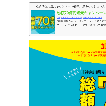
総額70億円還元キャンペーン/神奈川県キャッシュレ
総額70億円還元キャンペー
https://70cp.pref.kanagawa.jp/index.html
“神奈川県をもっと便利に、もっと豊かに
て、「かながわPay」アプリを使ってお
す。