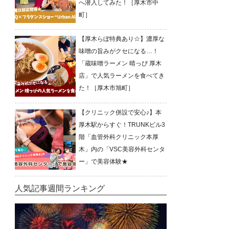
へ潜入してみた！［厚木市中
町］
【厚木らぼ特典あり☆】濃厚な
味噌の旨みがクセになる…！
「蔵味噌ラーメン 晴っぴ 厚木
店」で人気ラーメンを食べてき
た！［厚木市旭町］
【クリニック併設で安心♪】本
厚木駅からすぐ！TRUNKビル3
階「血管外科クリニック本厚
木」内の「VSC美容外科センタ
ー」で美容体験★
人気記事週間ランキング