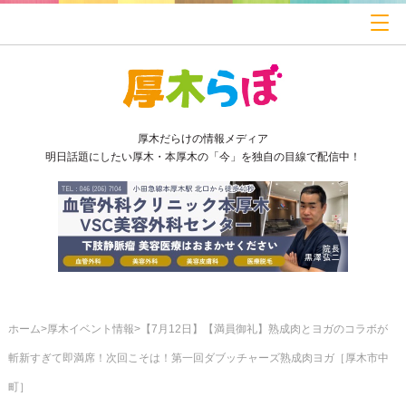
厚木だらけの情報メディア
明日話題にしたい厚木・本厚木の「今」を独自の目線で配信中！
ホーム
厚木イベント情報
【7月12日】【満員御礼】熟成肉とヨガのコラボが
斬新すぎて即満席！次回こそは！第一回ダブッチャーズ熟成肉ヨガ［厚木市中
町］