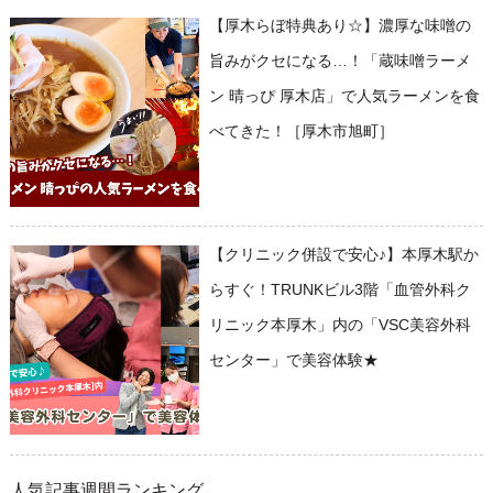
【厚木らぼ特典あり☆】濃厚な味噌の
旨みがクセになる…！「蔵味噌ラーメ
ン 晴っぴ 厚木店」で人気ラーメンを食
べてきた！［厚木市旭町］
【クリニック併設で安心♪】本厚木駅か
らすぐ！TRUNKビル3階「血管外科ク
リニック本厚木」内の「VSC美容外科
センター」で美容体験★
人気記事週間ランキング