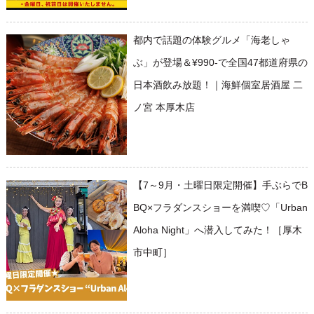
都内で話題の体験グルメ「海老しゃ
ぶ」が登場＆¥990-で全国47都道府県の
日本酒飲み放題！｜海鮮個室居酒屋 二
ノ宮 本厚木店
【7～9月・土曜日限定開催】手ぶらでB
BQ×フラダンスショーを満喫♡「Urban
Aloha Night」へ潜入してみた！［厚木
市中町］