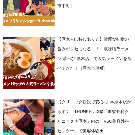
市中町］
【厚木らぼ特典あり☆】濃厚な味噌の
旨みがクセになる…！「蔵味噌ラーメ
ン 晴っぴ 厚木店」で人気ラーメンを食
べてきた！［厚木市旭町］
【クリニック併設で安心♪】本厚木駅か
らすぐ！TRUNKビル3階「血管外科ク
リニック本厚木」内の「VSC美容外科
センター」で美容体験★