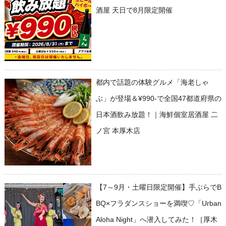
酒屋 天日で8月限定開催
都内で話題の体験グルメ「海老しゃ
ぶ」が登場＆¥990-で全国47都道府県の
日本酒飲み放題！｜海鮮個室居酒屋 二
ノ宮 本厚木店
【7～9月・土曜日限定開催】手ぶらでB
BQ×フラダンスショーを満喫♡「Urban
Aloha Night」へ潜入してみた！［厚木