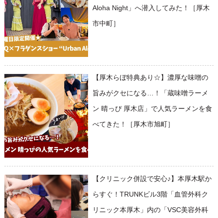
Aloha Night」へ潜入してみた！［厚木
市中町］
【厚木らぼ特典あり☆】濃厚な味噌の
旨みがクセになる…！「蔵味噌ラーメ
ン 晴っぴ 厚木店」で人気ラーメンを食
べてきた！［厚木市旭町］
【クリニック併設で安心♪】本厚木駅か
らすぐ！TRUNKビル3階「血管外科ク
リニック本厚木」内の「VSC美容外科