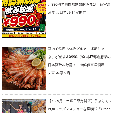
が990円で時間無制限飲み放題！個室居
酒屋 天日で8月限定開催
都内で話題の体験グルメ「海老しゃ
ぶ」が登場＆¥990-で全国47都道府県の
日本酒飲み放題！｜海鮮個室居酒屋 二
ノ宮 本厚木店
【7～9月・土曜日限定開催】手ぶらでB
BQ×フラダンスショーを満喫♡「Urban