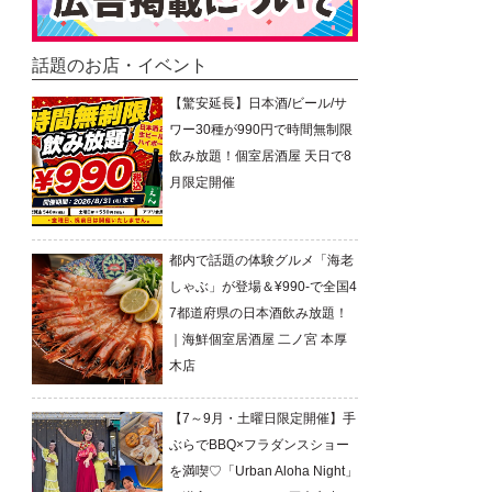
話題のお店・イベント
【驚安延長】日本酒/ビール/サ
ワー30種が990円で時間無制限
飲み放題！個室居酒屋 天日で8
月限定開催
都内で話題の体験グルメ「海老
しゃぶ」が登場＆¥990-で全国4
7都道府県の日本酒飲み放題！
｜海鮮個室居酒屋 二ノ宮 本厚
木店
【7～9月・土曜日限定開催】手
ぶらでBBQ×フラダンスショー
を満喫♡「Urban Aloha Night」