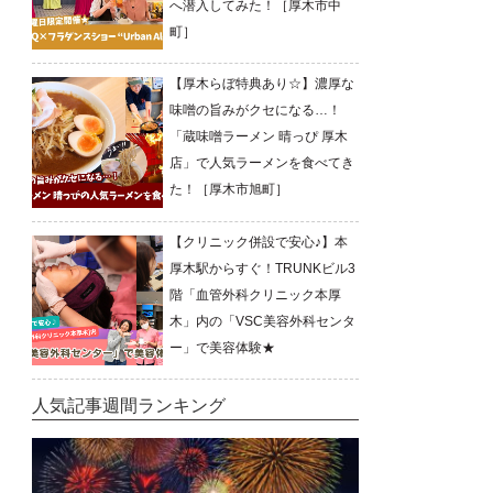
へ潜入してみた！［厚木市中
町］
【厚木らぼ特典あり☆】濃厚な
味噌の旨みがクセになる…！
「蔵味噌ラーメン 晴っぴ 厚木
店」で人気ラーメンを食べてき
た！［厚木市旭町］
【クリニック併設で安心♪】本
厚木駅からすぐ！TRUNKビル3
階「血管外科クリニック本厚
木」内の「VSC美容外科センタ
ー」で美容体験★
人気記事週間ランキング