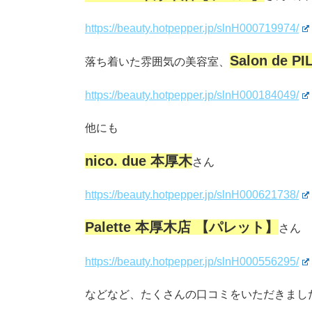
https://beauty.hotpepper.jp/slnH000719974/
Salon de
落ち着いた雰囲気の美容室、
https://beauty.hotpepper.jp/slnH000184049/
他にも
nico. due 本厚木
さん
https://beauty.hotpepper.jp/slnH000621738/
Palette 本厚木店 【パレット】
さん
https://beauty.hotpepper.jp/slnH000556295/
などなど、たくさんの口コミをいただきまし