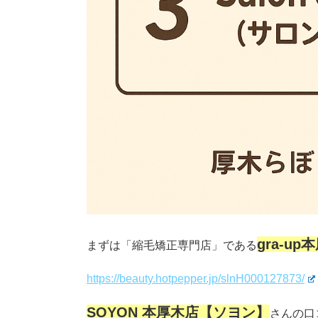
gra-u
まずは「縮毛矯正専門店」である
https://beauty.hotpepper.jp/slnH000127873/
SOYON 本厚木店【ソヨン】
さんの口