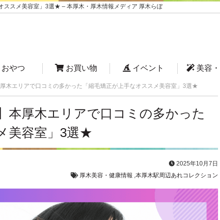
スメ美容室」3選★ – 本厚木・厚木情報メディア 厚木らぼ
おやつ
お買い物
イベント
美容・
厚木エリアで口コミの多かった「縮毛矯正が上手なオススメ美容室」3選★
】本厚木エリアで口コミの多かった
メ美容室」3選★
2025年10月7日
厚木美容・健康情報
,
本厚木駅周辺あれコレクション