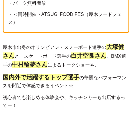
・パーク無料開放
・＜同時開催＞ATSUGI FOOD FES（厚木フードフェ
ス）
大塚健
厚木市出身のオリンピアン・スノーボード選手の
さん
白井空良さん
と、スケートボード選手の
、BMX選
中村輪夢さん
手の
によるトークショーや、
国内外で活躍するトップ選手
の華麗なパフォーマン
スを間近で体感できるイベント☆
初心者でも楽しめる体験会や、キッチンカーも出店するっ
てー！