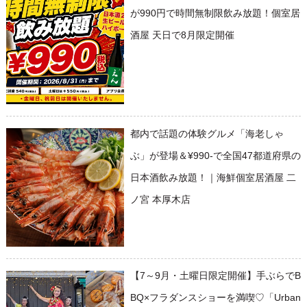
が990円で時間無制限飲み放題！個室居
酒屋 天日で8月限定開催
都内で話題の体験グルメ「海老しゃ
ぶ」が登場＆¥990-で全国47都道府県の
日本酒飲み放題！｜海鮮個室居酒屋 二
ノ宮 本厚木店
【7～9月・土曜日限定開催】手ぶらでB
BQ×フラダンスショーを満喫♡「Urban