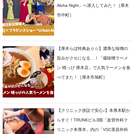
Aloha Night」へ潜入してみた！［厚木
市中町］
【厚木らぼ特典あり☆】濃厚な味噌の
旨みがクセになる…！「蔵味噌ラーメ
ン 晴っぴ 厚木店」で人気ラーメンを食
べてきた！［厚木市旭町］
【クリニック併設で安心♪】本厚木駅か
らすぐ！TRUNKビル3階「血管外科ク
リニック本厚木」内の「VSC美容外科